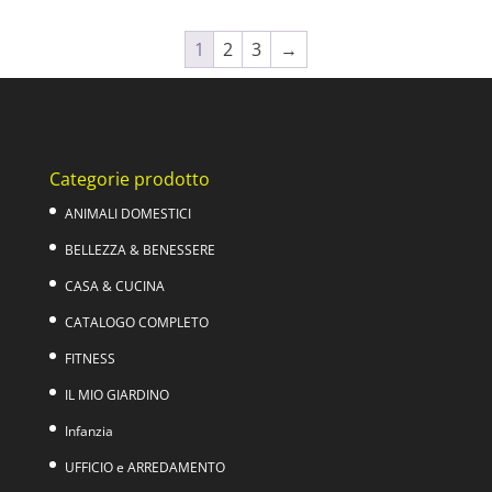
originale
attuale
era:
è:
1
2
3
→
39,00€.
29,00€.
Categorie prodotto
ANIMALI DOMESTICI
BELLEZZA & BENESSERE
CASA & CUCINA
CATALOGO COMPLETO
FITNESS
IL MIO GIARDINO
Infanzia
UFFICIO e ARREDAMENTO