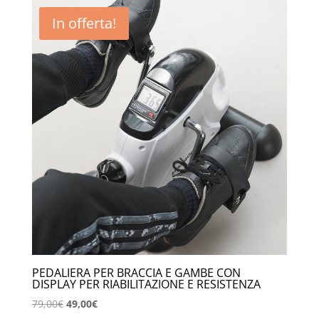
era:
è:
In offerta!
39,00€.
22,90€.
PEDALIERA PER BRACCIA E GAMBE CON
DISPLAY PER RIABILITAZIONE E RESISTENZA
Il
Il
79,00
€
49,00
€