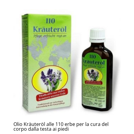
prezzo
prezzo
originale
attuale
era:
è:
79,00€.
49,00€.
Olio Kräuteröl alle 110 erbe per la cura del
corpo dalla testa ai piedi