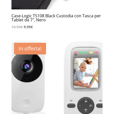
Case-Logic TS108 Black Custodia con Tasca per
Tablet da 7″, Nero
Il
Il
19,99
€
9,99
€
prezzo
prezzo
originale
attuale
era:
è:
In offerta!
19,99€.
9,99€.