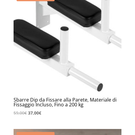
Sbarre Dip da Fissare alla Parete, Materiale di
Fissaggio Incluso, Fino a 200 kg
Il
Il
59,00
€
37,00
€
prezzo
prezzo
originale
attuale
era:
è: