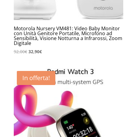
Motorola Nursery VM481: Video Baby Monitor
con Unità Genitore Portatile, Microfono ad
Sensibilità, Visione Notturna a Infrarossi, Zoom
Digitale
Il
Il
92,00
€
32,90
€
prezzo
prezzo
originale
attuale
era:
è:
In offerta!
92,00€.
32,90€.