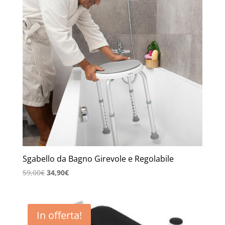
Sgabello da Bagno Girevole e Regolabile
Il
Il
59,00
€
34,90
€
prezzo
prezzo
originale
attuale
era:
è:
In offerta!
59,00€.
34,90€.