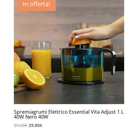
In offerta!
59,00€.
37,00€.
Spremiagrumi Elettrico Essential Vita Adjust 1 L
40W Nero 40W
Il
Il
39,00
€
29,00
€
prezzo
prezzo