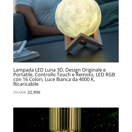
Lampada LED Luna 3D, Design Originale e
Portatile, Controllo Touch e Remoto, LED RGB
con 16 Colori, Luce Bianca da 4000 K,
Ricaricabile
Il
Il
39,00
€
22,90
€
prezzo
prezzo
originale
attuale
era:
è:
39,00€.
22,90€.