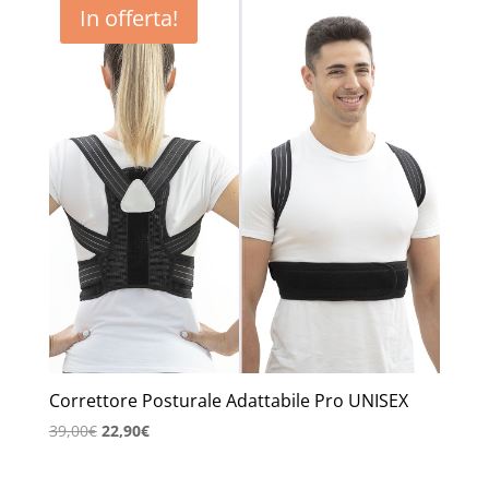
In offerta!
Correttore Posturale Adattabile Pro UNISEX
Il
Il
39,00
€
22,90
€
prezzo
prezzo
originale
attuale