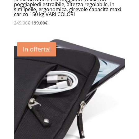
poggiapiedi estraibile, altezza regolabile, in
similpelle, ergonomica, girevole capacità maxi
carico 150 kg VARI COLORI
Il
Il
249,00
€
199,00
€
prezzo
prezzo
originale
attuale
era:
è:
In offerta!
249,00€.
199,00€.