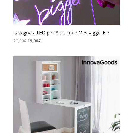
Lavagna a LED per Appunti e Messaggi LED
Il
Il
29,00
€
19,90
€
prezzo
prezzo
originale
attuale
era:
è:
29,00€.
19,90€.