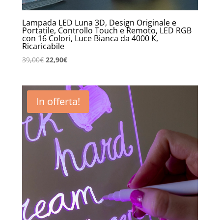
Lampada LED Luna 3D, Design Originale e
Portatile, Controllo Touch e Remoto, LED RGB
con 16 Colori, Luce Bianca da 4000 K,
Ricaricabile
Il
Il
39,00
€
22,90
€
prezzo
prezzo
originale
attuale
era:
è:
In offerta!
39,00€.
22,90€.