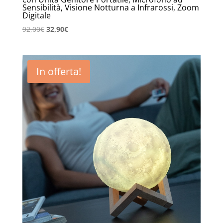
Sensibilità, Visione Notturna a Infrarossi, Zoom
Digitale
Il
Il
92,00
€
32,90
€
prezzo
prezzo
originale
attuale
era:
è:
In offerta!
92,00€.
32,90€.