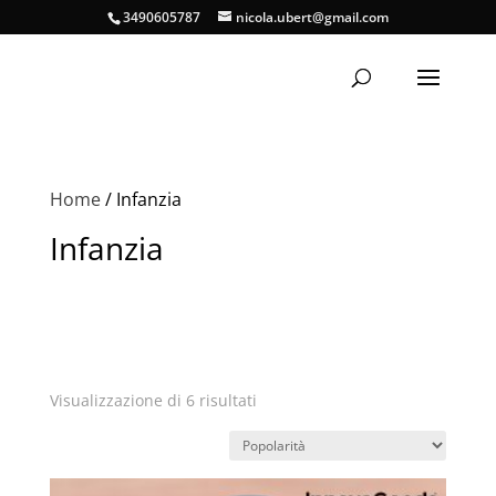
3490605787
nicola.ubert@gmail.com
Home
/ Infanzia
Infanzia
Popolarità
Visualizzazione di 6 risultati