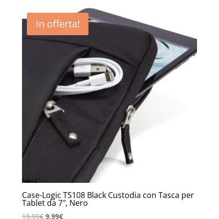
In offerta!
Case-Logic TS108 Black Custodia con Tasca per
Tablet da 7″, Nero
Il
Il
19,99
€
9,99
€