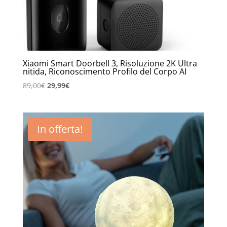
Xiaomi Smart Doorbell 3, Risoluzione 2K Ultra
nitida, Riconoscimento Profilo del Corpo AI
Il
Il
89,00
€
29,99
€
prezzo
prezzo
originale
attuale
era:
è:
In offerta!
89,00€.
29,99€.