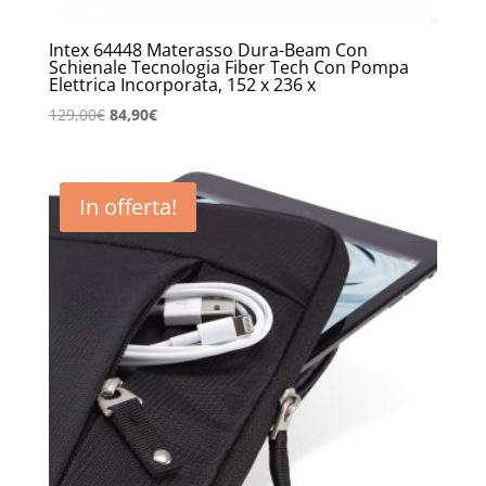
Intex 64448 Materasso Dura-Beam Con
Schienale Tecnologia Fiber Tech Con Pompa
Elettrica Incorporata, 152 x 236 x
Il
Il
129,00
€
84,90
€
prezzo
prezzo
originale
attuale
era:
è:
In offerta!
129,00€.
84,90€.