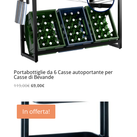
Portabottiglie da 6 Casse autoportante per
Casse di Bevande
Il
Il
119,00
€
69,00
€
prezzo
prezzo
originale
attuale
era:
è:
In offerta!
119,00€.
69,00€.