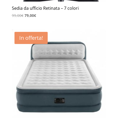
Sedia da ufficio Retinata – 7 colori
Il
Il
99,00
€
79,00
€
prezzo
prezzo
originale
attuale
era:
è:
In offerta!
99,00€.
79,00€.