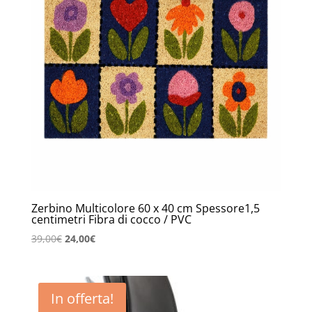
Zerbino Multicolore 60 x 40 cm Spessore1,5
centimetri Fibra di cocco / PVC
Il
Il
39,00
€
24,00
€
prezzo
prezzo
originale
attuale
era:
è:
In offerta!
39,00€.
24,00€.