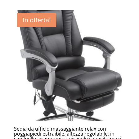
prezzo
prezzo
originale
attuale
era:
è:
In offerta!
159,00€.
134,00€.
Sedia da ufficio massaggiante relax con
poggiapiedi estraibile, altezza regolabile, in
similpelle, ergonomica, girevole capacità maxi