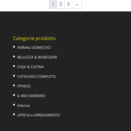
1
2
3
→
89,00€.
69,00€.
Categorie prodotto
ANIMALI DOMESTICI
BELLEZZA & BENESSERE
CASA & CUCINA
CATALOGO COMPLETO
FITNESS
IL MIO GIARDINO
Infanzia
UFFICIO e ARREDAMENTO