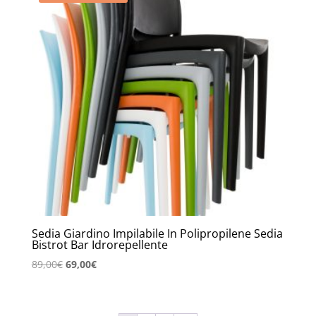
Sedia Giardino Impilabile In Polipropilene Sedia
Bistrot Bar Idrorepellente
Il
Il
89,00
€
69,00
€
prezzo
prezzo
originale
attuale
era:
è: