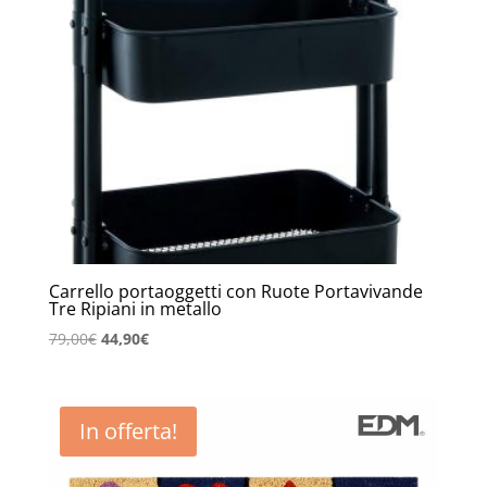
Carrello portaoggetti con Ruote Portavivande
Tre Ripiani in metallo
Il
Il
79,00
€
44,90
€
prezzo
prezzo
originale
attuale
era:
è:
In offerta!
79,00€.
44,90€.