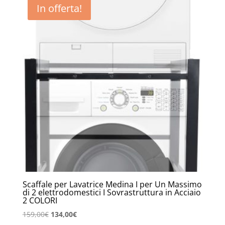
In offerta!
Scaffale per Lavatrice Medina I per Un Massimo
di 2 elettrodomestici I Sovrastruttura in Acciaio
2 COLORI
Il
Il
159,00
€
134,00
€