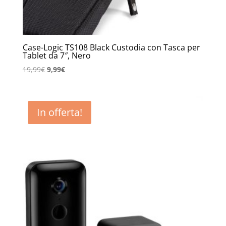
Case-Logic TS108 Black Custodia con Tasca per
Tablet da 7″, Nero
Il
Il
19,99
€
9,99
€
prezzo
prezzo
originale
attuale
era:
è:
In offerta!
19,99€.
9,99€.