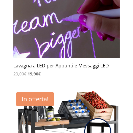
Lavagna a LED per Appunti e Messaggi LED
Il
Il
29,00
€
19,90
€
prezzo
prezzo
originale
attuale
era:
è:
In offerta!
29,00€.
19,90€.