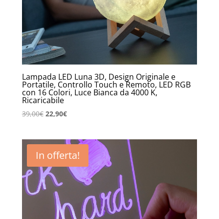
Lampada LED Luna 3D, Design Originale e
Portatile, Controllo Touch e Remoto, LED RGB
con 16 Colori, Luce Bianca da 4000 K,
Ricaricabile
Il
Il
39,00
€
22,90
€
prezzo
prezzo
originale
attuale
era:
è:
In offerta!
39,00€.
22,90€.