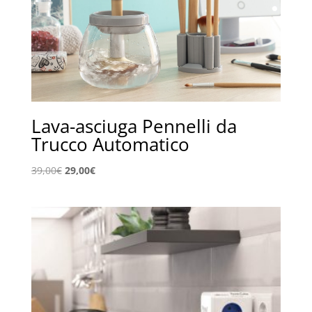
Lava-asciuga Pennelli da
Trucco Automatico
Il
Il
39,00
€
29,00
€
prezzo
prezzo
originale
attuale
era:
è:
39,00€.
29,00€.