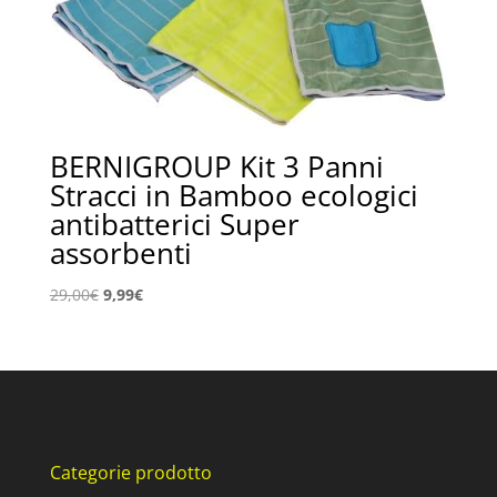
BERNIGROUP Kit 3 Panni
Stracci in Bamboo ecologici
antibatterici Super
assorbenti
Il
Il
29,00
€
9,99
€
prezzo
prezzo
originale
attuale
era:
è:
29,00€.
9,99€.
Categorie prodotto