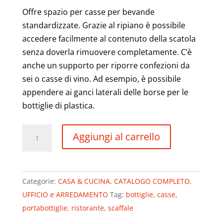
Offre spazio per casse per bevande
standardizzate. Grazie al ripiano è possibile
accedere facilmente al contenuto della scatola
senza doverla rimuovere completamente. C’è
anche un supporto per riporre confezioni da
sei o casse di vino. Ad esempio, è possibile
appendere ai ganci laterali delle borse per le
bottiglie di plastica.
Portabottiglie
Aggiungi al carrello
da
6
Casse
Categorie:
CASA & CUCINA
,
CATALOGO COMPLETO
,
autoportante
UFFICIO e ARREDAMENTO
Tag:
bottiglie
,
casse
,
per
portabottiglie
,
ristorante
,
scaffale
Casse