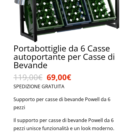
Portabottiglie da 6 Casse
autoportante per Casse di
Bevande
Il
Il
119,00
€
69,00
€
prezzo
prezzo
SPEDIZIONE GRATUITA
originale
attuale
era:
è:
Supporto per casse di bevande Powell da 6
119,00€.
69,00€.
pezzi
Il supporto per casse di bevande Powell da 6
pezzi unisce funzionalità e un look moderno.