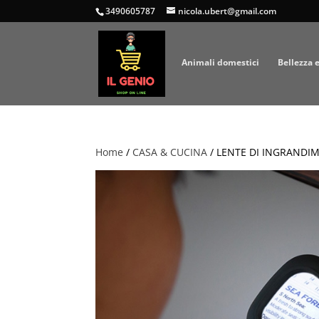
3490605787
nicola.ubert@gmail.com
Animali domestici
Bellezza 
Home
/
CASA & CUCINA
/ LENTE DI INGRANDI