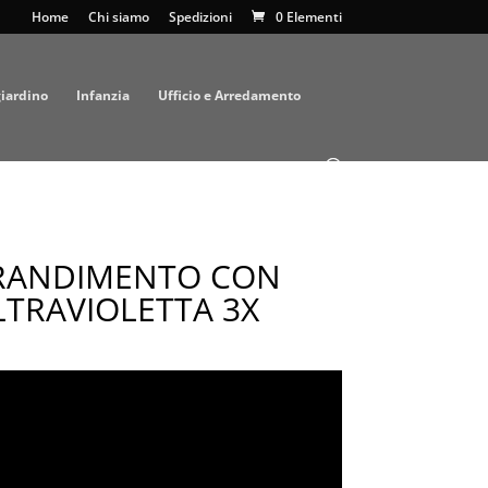
Home
Chi siamo
Spedizioni
0 Elementi
giardino
Infanzia
Ufficio e Arredamento
GRANDIMENTO CON
LTRAVIOLETTA 3X