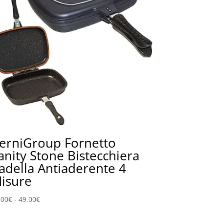
erniGroup Fornetto
anity Stone Bistecchiera
adella Antiaderente 4
isure
Fascia
,00
€
-
49,00
€
di