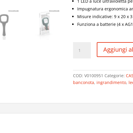
1 LED a luce ultravioletta p
Impugnatura ergonomica ant
Misure indicative: 9 x 20 x 
Funziona a batterie (4 x AG1
LENTE
Aggiungi al
DI
INGRANDIMENTO
CON
LUCE
COD:
V0100951
Categorie:
CAS
LED
banconota
,
ingrandimento
,
le
E
ULTRAVIOLETTA
3X
quantità