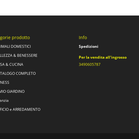
gorie prodotto
Info
IMALI DOMESTICI
Spedizioni
LLEZZA & BENESSERE
Per la vendita all’ingrosso
SA & CUCINA
3490605787
TALOGO COMPLETO
TNESS
 MIO GIARDINO
fanzia
FICIO e ARREDAMENTO