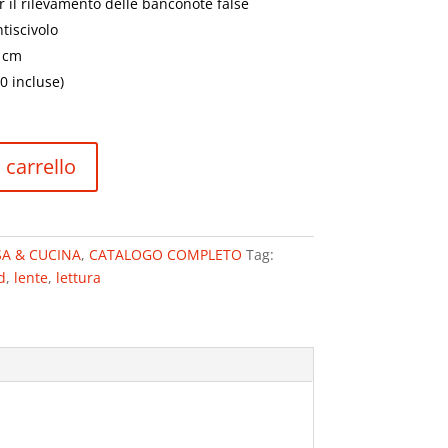
er il rilevamento delle banconote false
iscivolo
3 cm
0 incluse)
 carrello
A & CUCINA
,
CATALOGO COMPLETO
Tag:
d
,
lente
,
lettura