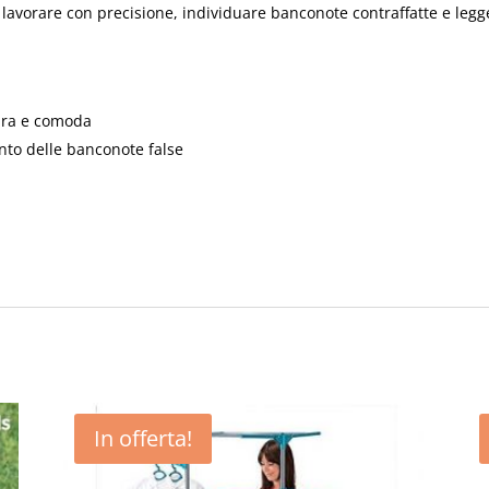
avorare con precisione, individuare banconote contraffatte e leggere 
iara e comoda
ento delle banconote false
In offerta!