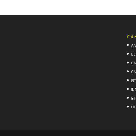
Cate
AN
BE
CA
CA
FI
IL
In
UF