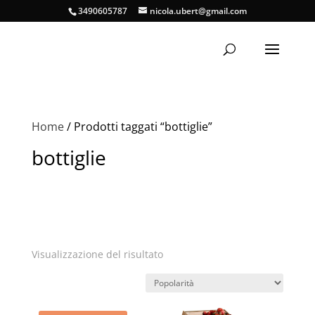
3490605787
nicola.ubert@gmail.com
Home
/ Prodotti taggati “bottiglie”
bottiglie
Visualizzazione del risultato