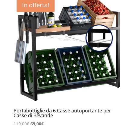
In offerta!
Portabottiglie da 6 Casse autoportante per
Casse di Bevande
Il
Il
119,00
€
69,00
€
prezzo
prezzo