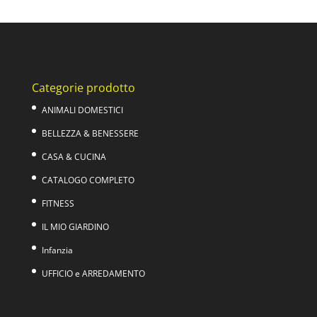
originale
attuale
era:
è:
119,00€.
69,00€.
Categorie prodotto
ANIMALI DOMESTICI
BELLEZZA & BENESSERE
CASA & CUCINA
CATALOGO COMPLETO
FITNESS
IL MIO GIARDINO
Infanzia
UFFICIO e ARREDAMENTO