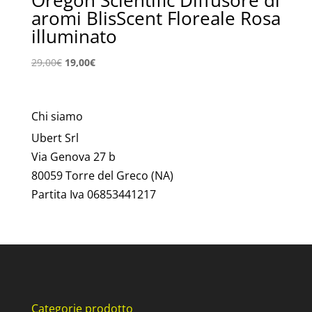
Oregon Scientific Diffusore di
aromi BlisScent Floreale Rosa
illuminato
Il
Il
29,00
€
19,00
€
prezzo
prezzo
originale
attuale
era:
è:
Chi siamo
29,00€.
19,00€.
Ubert Srl
Via Genova 27 b
80059 Torre del Greco (NA)
Partita Iva 06853441217
Categorie prodotto