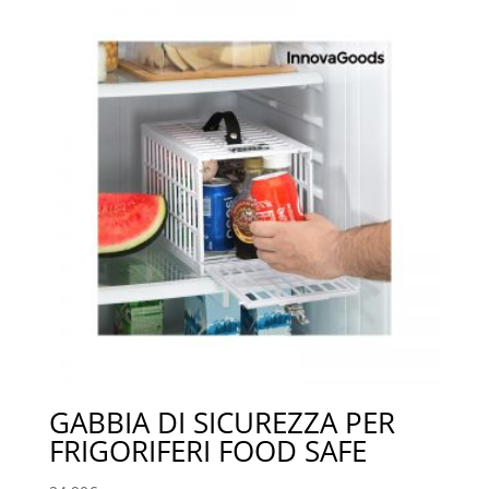
era:
è:
59,00€.
39,00€.
GABBIA DI SICUREZZA PER
FRIGORIFERI FOOD SAFE