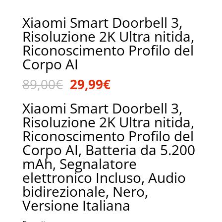
Xiaomi Smart Doorbell 3,
Risoluzione 2K Ultra nitida,
Riconoscimento Profilo del
Corpo AI
Il
Il
89,00
€
29,99
€
prezzo
prezzo
Xiaomi Smart Doorbell 3,
originale
attuale
Risoluzione 2K Ultra nitida,
era:
è:
Riconoscimento Profilo del
89,00€.
29,99€.
Corpo AI, Batteria da 5.200
mAh, Segnalatore
elettronico Incluso, Audio
bidirezionale, Nero,
Versione Italiana