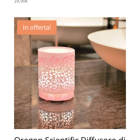
24,90
€
In offerta!