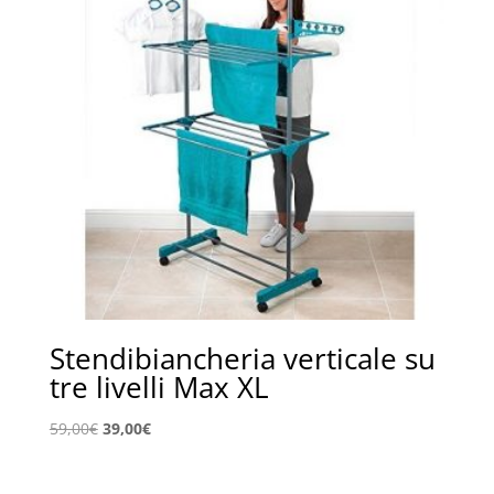
Stendibiancheria verticale su
tre livelli Max XL
Il
Il
59,00
€
39,00
€
prezzo
prezzo
originale
attuale