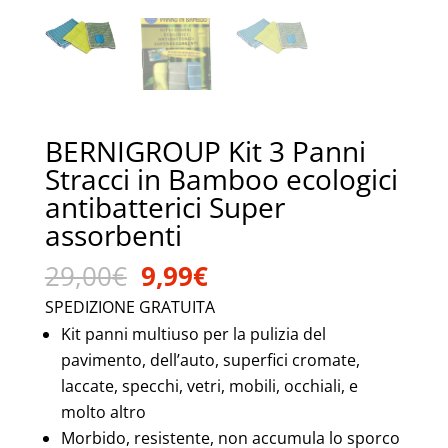
BERNIGROUP Kit 3 Panni
Stracci in Bamboo ecologici
antibatterici Super
assorbenti
Il
Il
29,00
€
9,99
€
prezzo
prezzo
SPEDIZIONE GRATUITA
originale
attuale
Kit panni multiuso per la pulizia del
era:
è:
pavimento, dell’auto, superfici cromate,
29,00€.
9,99€.
laccate, specchi, vetri, mobili, occhiali, e
molto altro
Morbido, resistente, non accumula lo sporco