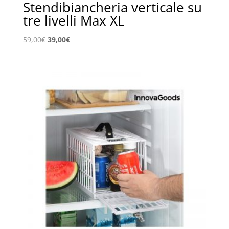
Stendibiancheria verticale su
tre livelli Max XL
Il
Il
59,00
€
39,00
€
prezzo
prezzo
originale
attuale
era:
è:
59,00€.
39,00€.