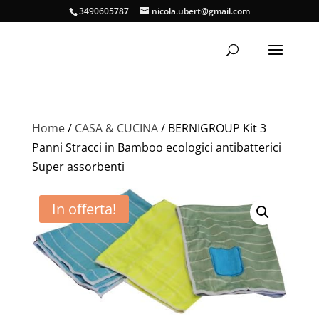
3490605787
nicola.ubert@gmail.com
Home
/
CASA & CUCINA
/ BERNIGROUP Kit 3
Panni Stracci in Bamboo ecologici antibatterici
Super assorbenti
In offerta!