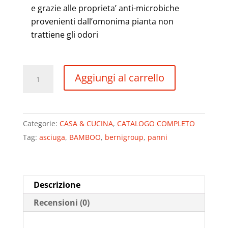
e grazie alle proprieta’ anti-microbiche
provenienti dall’omonima pianta non
trattiene gli odori
BERNIGROUP
Aggiungi al carrello
Kit
3
Panni
Categorie:
CASA & CUCINA
,
CATALOGO COMPLETO
Stracci
Tag:
asciuga
,
BAMBOO
,
bernigroup
,
panni
in
Bamboo
ecologici
antibatterici
Descrizione
Super
Recensioni (0)
assorbenti
quantità