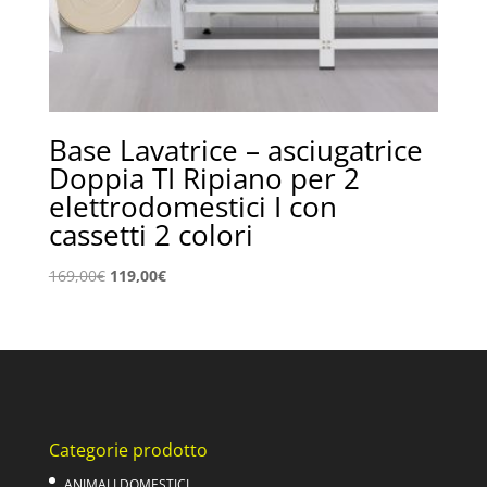
Base Lavatrice – asciugatrice
Doppia TI Ripiano per 2
elettrodomestici I con
cassetti 2 colori
Il
Il
169,00
€
119,00
€
prezzo
prezzo
originale
attuale
era:
è:
169,00€.
119,00€.
Categorie prodotto
ANIMALI DOMESTICI