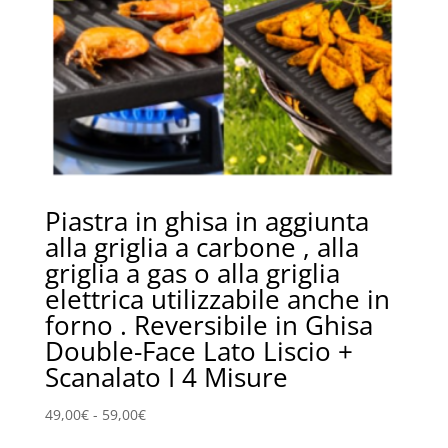
Piastra in ghisa in aggiunta
alla griglia a carbone , alla
griglia a gas o alla griglia
elettrica utilizzabile anche in
forno . Reversibile in Ghisa
Double-Face Lato Liscio +
Scanalato I 4 Misure
Fascia
49,00
€
-
59,00
€
di