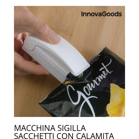
prezzo:
da
49,00€
a
59,00€
MACCHINA SIGILLA
SACCHETTI CON CALAMITA