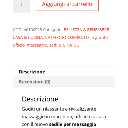
SEDILE
Aggiungi al carrello
PER
MASSAGGIO
TERMICO
COD:
V0100925
Categorie:
BELLEZZA & BENESSERE
,
SHIATSU
CASA & CUCINA
,
CATALOGO COMPLETO
Tag:
auto
quantità
ufficio
,
massaggio
,
sedile
,
SHIATSU
Descrizione
Recensioni (0)
Descrizione
Goditi un rilassante e rivitalizzante
massaggio in macchina, ufficio o a casa
con il nuovo
sedile per massaggio