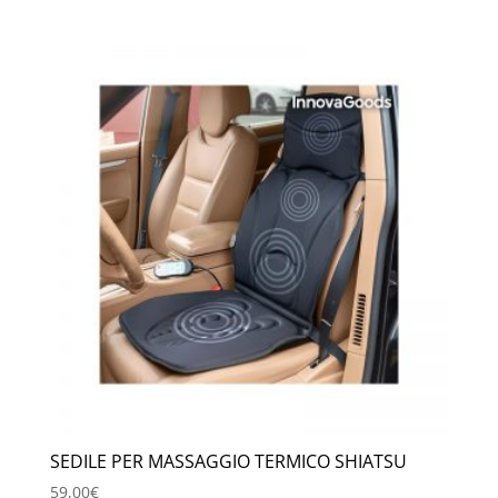
prezzo
prezzo
originale
attuale
era:
è:
99,00€.
69,00€.
SEDILE PER MASSAGGIO TERMICO SHIATSU
59,00
€