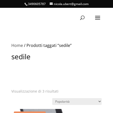
3490605787
nicola.ubert@gmail.com
Home
/ Prodotti taggati “sedile”
sedile
Popolarità
Visualizzazione di 3 risultati