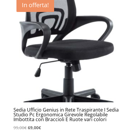
In offerta!
Sedia Ufficio Genius in Rete Traspirante I Sedia
Studio Pc Ergonomica Girevole Regolabile
Imbottita con Braccioli E Ruote vari colori
Il
Il
99,00
€
69,00
€