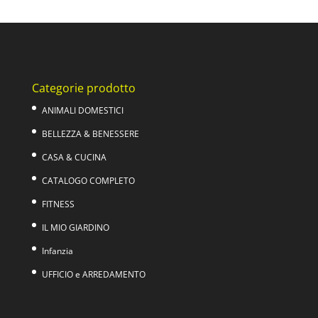
originale
attuale
era:
è:
89,00€.
29,99€.
Categorie prodotto
ANIMALI DOMESTICI
BELLEZZA & BENESSERE
CASA & CUCINA
CATALOGO COMPLETO
FITNESS
IL MIO GIARDINO
Infanzia
UFFICIO e ARREDAMENTO