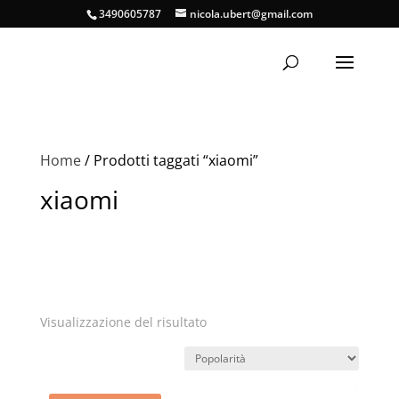
3490605787
nicola.ubert@gmail.com
Home
/ Prodotti taggati “xiaomi”
xiaomi
Visualizzazione del risultato