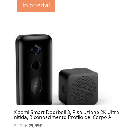
In offerta!
Xiaomi Smart Doorbell 3, Risoluzione 2K Ultra
nitida, Riconoscimento Profilo del Corpo AI
Il
Il
89,00
€
29,99
€
prezzo
prezzo