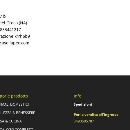
7 b
del Greco (NA)
06853441217
razione krrh6b9
asellapec.com
gorie prodotto
Info
IMALI DOMESTICI
Spedizioni
LLEZZA & BENESSERE
Per la vendita all’ingrosso
SA & CUCINA
3490605787
TALOGO COMPLETO