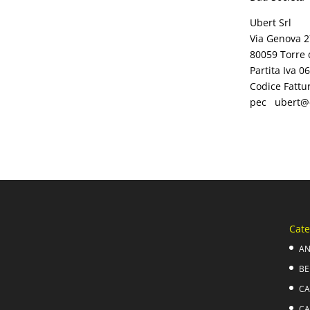
Ubert Srl
Via Genova 2
80059 Torre 
Partita Iva 
Codice Fattu
pec ubert@c
Cate
AN
BE
CA
CA