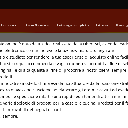
e Benessere
Casa & cucina
Catalogo completo
Fitness
Il mio 
nio.online è nato da un’idea realizzata dalla Ubert srl, azienda lead
o elettronico con un notevole know-how maturato negli anni.
o è studiato per rendere la tua esperienza di acquisto online facil
il nostro reparto commerciale vaglia numerosi prodotti al fine di se
originali e di alta qualità al fine di proporre ai nostri clienti sempr
rodotti.
innovativo modello d’impresa da noi attuato e dalla posizione strat
nostro magazzino riusciamo ad elaborare gli ordini ricevuti ed evade
empo, le spedizione infatti sono rapide ed i tempi di attesa minimi
e varie tipologie di prodotti per la casa e la cucina, prodotti per il f
otti introvabili nei negozi urbani.
i, sempre.