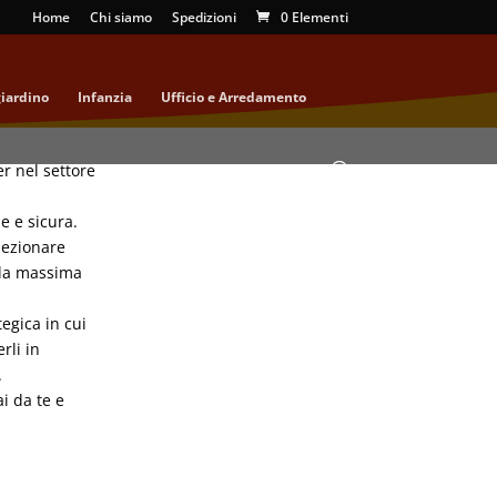
Home
Chi siamo
Spedizioni
0 Elementi
giardino
Infanzia
Ufficio e Arredamento
er nel settore
e e sicura.
lezionare
e la massima
egica in cui
rli in
.
ai da te e