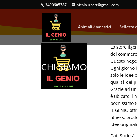
3490605787
nicola.ubert@gmail.com
Animali domestici
Bellezza 
Lo store ilge
del commerci
Questo negozi
CHI SIAMO
Ogni giorno 
solo le idee 
qualità dei p
Grazie ad un 
è ubicato il 
pochissimo t
IL GENIO offr
fitness, prod
Idee original
Dati Società