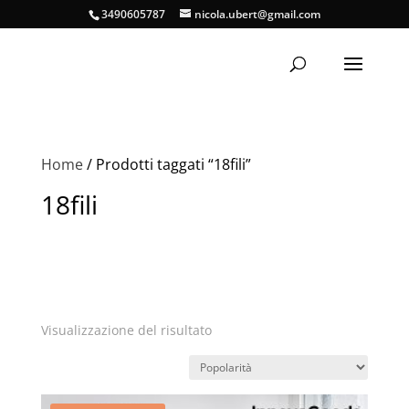
3490605787
nicola.ubert@gmail.com
Home
/ Prodotti taggati “18fili”
18fili
Visualizzazione del risultato