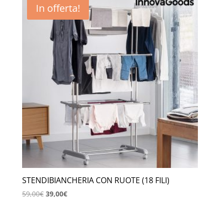
In offerta!
STENDIBIANCHERIA CON RUOTE (18 FILI)
Il
Il
59,00
€
39,00
€
prezzo
prezzo
originale
attuale