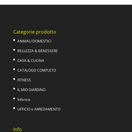
era:
è:
59,00€.
39,00€.
Categorie prodotto
ANIMALI DOMESTICI
BELLEZZA & BENESSERE
CASA & CUCINA
CATALOGO COMPLETO
FITNESS
IL MIO GIARDINO
Infanzia
UFFICIO e ARREDAMENTO
Info