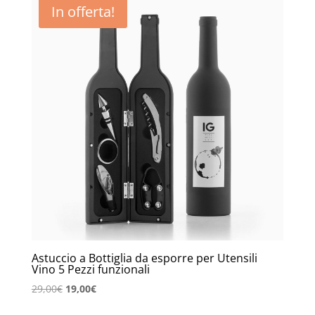
In offerta!
Astuccio a Bottiglia da esporre per Utensili
Vino 5 Pezzi funzionali
Il
Il
29,00
€
19,00
€
prezzo
prezzo