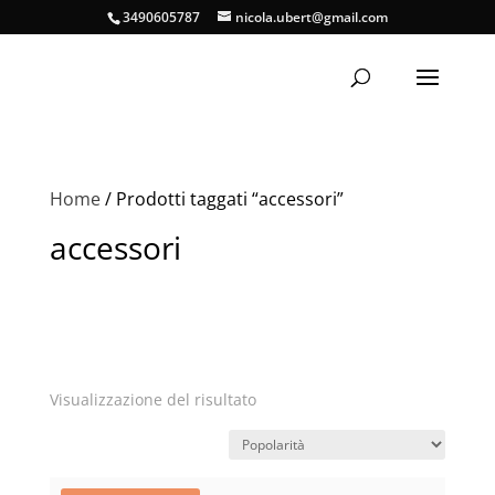
3490605787
nicola.ubert@gmail.com
Home
/ Prodotti taggati “accessori”
accessori
Visualizzazione del risultato