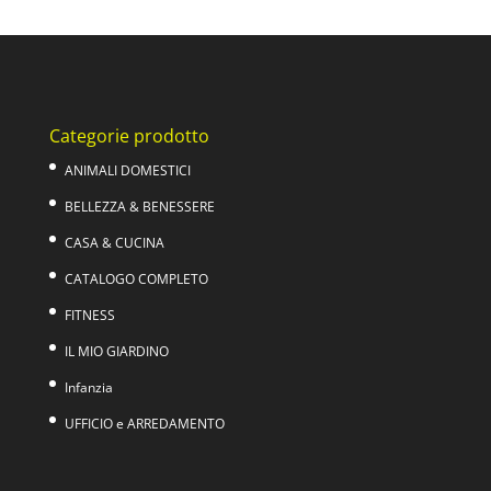
originale
attuale
era:
è:
29,00€.
19,00€.
Categorie prodotto
ANIMALI DOMESTICI
BELLEZZA & BENESSERE
CASA & CUCINA
CATALOGO COMPLETO
FITNESS
IL MIO GIARDINO
Infanzia
UFFICIO e ARREDAMENTO