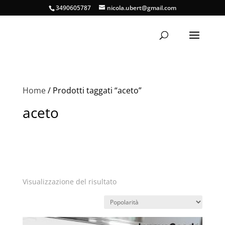
3490605787
nicola.ubert@gmail.com
Home
/ Prodotti taggati “aceto”
aceto
Visualizzazione del risultato