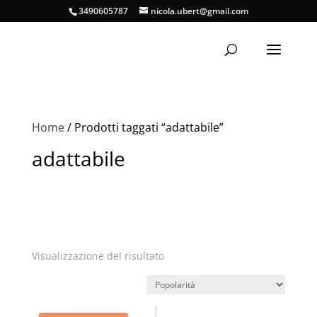
3490605787
nicola.ubert@gmail.com
Home
/ Prodotti taggati “adattabile”
adattabile
Visualizzazione del risultato