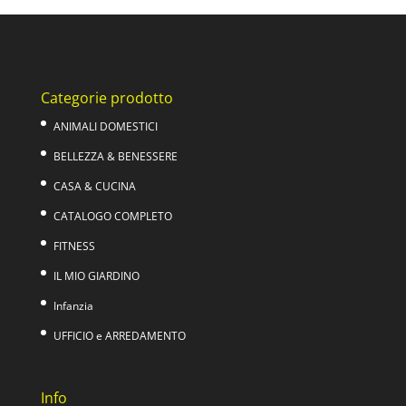
era:
è:
39,00€.
22,90€.
Categorie prodotto
ANIMALI DOMESTICI
BELLEZZA & BENESSERE
CASA & CUCINA
CATALOGO COMPLETO
FITNESS
IL MIO GIARDINO
Infanzia
UFFICIO e ARREDAMENTO
Info