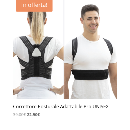
In offerta!
Correttore Posturale Adattabile Pro UNISEX
Il
Il
39,00
€
22,90
€
prezzo
prezzo
originale
attuale