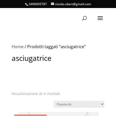
3490605787
nicola.ubert@gmail.com
Home
/ Prodotti taggati “asciugatrice”
asciugatrice
Popolarità
Visualizzazione di 4 risultati