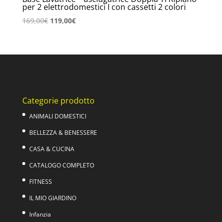
per 2 elettrodomestici I con cassetti 2 colori
Il
Il
169,00
€
119,00
€
prezzo
prezzo
originale
attuale
era:
è:
169,00€.
119,00€.
Categorie prodotto
ANIMALI DOMESTICI
BELLEZZA & BENESSERE
CASA & CUCINA
CATALOGO COMPLETO
FITNESS
IL MIO GIARDINO
Infanzia