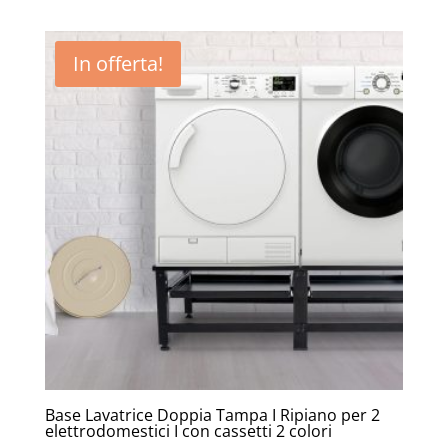
prezzo
prezzo
originale
attuale
era:
è:
In offerta!
69,00€.
37,90€.
Base Lavatrice Doppia Tampa I Ripiano per 2
elettrodomestici I con cassetti 2 colori