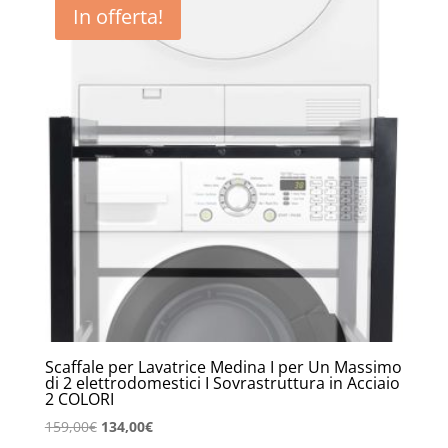
In offerta!
Scaffale per Lavatrice Medina I per Un Massimo
di 2 elettrodomestici I Sovrastruttura in Acciaio
2 COLORI
Il
Il
159,00
€
134,00
€