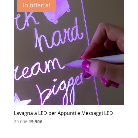
In offerta!
Lavagna a LED per Appunti e Messaggi LED
Il
Il
29,00
€
19,90
€
prezzo
prezzo
originale
attuale