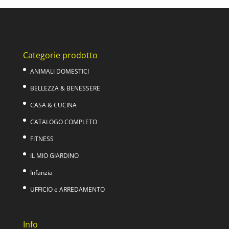
era:
è:
29,00€.
19,90€.
Categorie prodotto
ANIMALI DOMESTICI
BELLEZZA & BENESSERE
CASA & CUCINA
CATALOGO COMPLETO
FITNESS
IL MIO GIARDINO
Infanzia
UFFICIO e ARREDAMENTO
Info