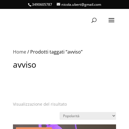
3490605787
nicola.ubert@gmail.com
Home
/ Prodotti taggati “avviso”
avviso
Visualizzazione del risultato