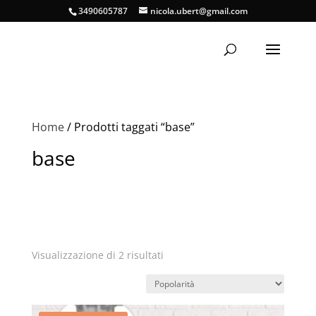
3490605787
nicola.ubert@gmail.com
Home
/ Prodotti taggati “base”
base
Popolarità
Visualizzazione di 2 risultati