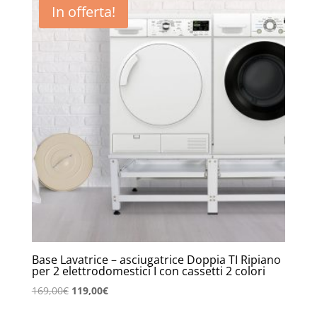
In offerta!
69,00€.
37,90€.
Base Lavatrice – asciugatrice Doppia TI Ripiano
per 2 elettrodomestici I con cassetti 2 colori
Il
Il
169,00
€
119,00
€
prezzo
prezzo