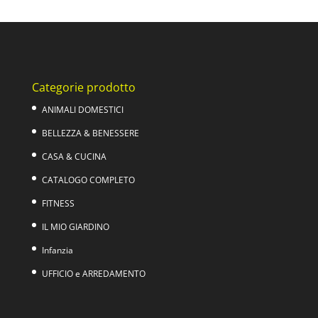
originale
attuale
era:
è:
169,00€.
119,00€.
Categorie prodotto
ANIMALI DOMESTICI
BELLEZZA & BENESSERE
CASA & CUCINA
CATALOGO COMPLETO
FITNESS
IL MIO GIARDINO
Infanzia
UFFICIO e ARREDAMENTO