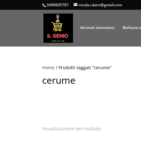
3490605787
nicola.ubert@gmail.com
Animali domestici
Bellezza 
Home
/ Prodotti taggati “cerume”
cerume
Visualizzazione del risultato