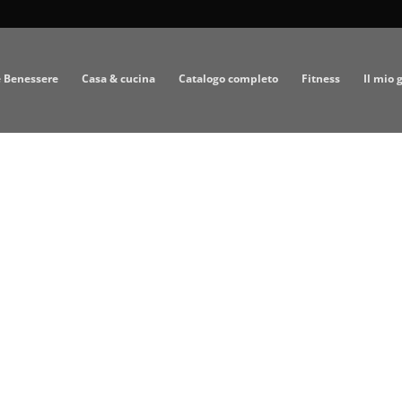
e Benessere
Casa & cucina
Catalogo completo
Fitness
Il mio 