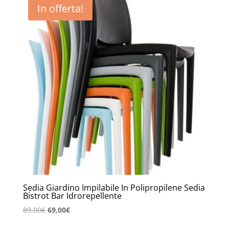
In offerta!
Sedia Giardino Impilabile In Polipropilene Sedia
Bistrot Bar Idrorepellente
Il
Il
89,00
€
69,00
€
prezzo
prezzo