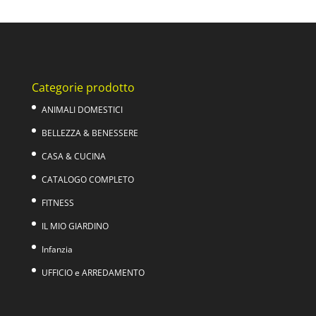
originale
attuale
era:
è:
89,00€.
69,00€.
Categorie prodotto
ANIMALI DOMESTICI
BELLEZZA & BENESSERE
CASA & CUCINA
CATALOGO COMPLETO
FITNESS
IL MIO GIARDINO
Infanzia
UFFICIO e ARREDAMENTO