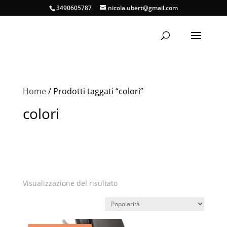
3490605787
nicola.ubert@gmail.com
Home
/ Prodotti taggati “colori”
colori
Visualizzazione del risultato