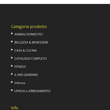
era:
è:
89,00€.
69,00€.
Categorie prodotto
ANIMALI DOMESTICI
BELLEZZA & BENESSERE
CASA & CUCINA
CATALOGO COMPLETO
FITNESS
IL MIO GIARDINO
Infanzia
UFFICIO e ARREDAMENTO
Info