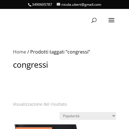
3490605787
nicola.ubert@gmail.com
Home
/ Prodotti taggati “congressi”
congressi
Visualizzazione del risultato