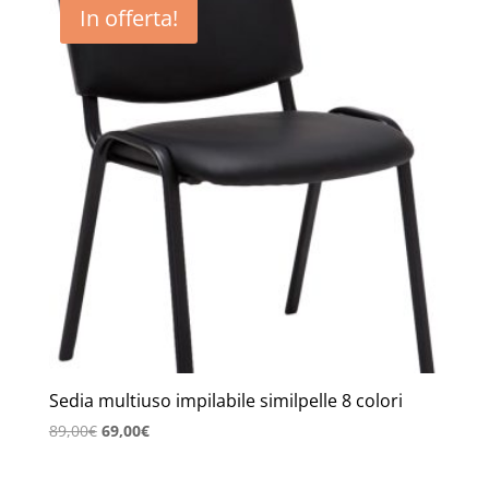
In offerta!
Sedia multiuso impilabile similpelle 8 colori
Il
Il
89,00
€
69,00
€
prezzo
prezzo
originale
attuale