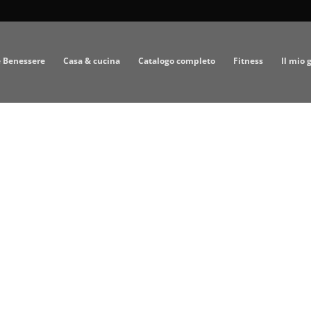
e Benessere
Casa & cucina
Catalogo completo
Fitness
Il mio 