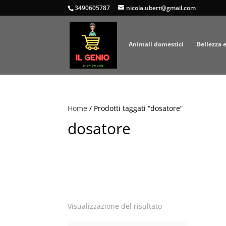
3490605787
nicola.ubert@gmail.com
Animali domestici
Bellezza 
Home
/ Prodotti taggati “dosatore”
dosatore
Visualizzazione del risultato