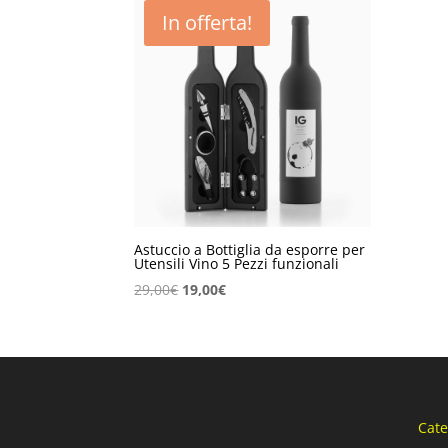
In offerta!
Astuccio a Bottiglia da esporre per
Utensili Vino 5 Pezzi funzionali
Il
Il
29,00
€
19,00
€
prezzo
prezzo
originale
attuale
era:
è:
29,00€.
19,00€.
Cate