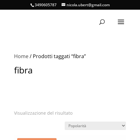
3490605787
nicola.ubert@gmail.com
Home
/ Prodotti taggati “fibra”
fibra
Visualizzazione del risultato