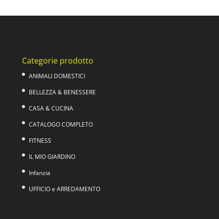
originale
attuale
era:
è:
39,00€.
24,00€.
Categorie prodotto
ANIMALI DOMESTICI
BELLEZZA & BENESSERE
CASA & CUCINA
CATALOGO COMPLETO
FITNESS
IL MIO GIARDINO
Infanzia
UFFICIO e ARREDAMENTO