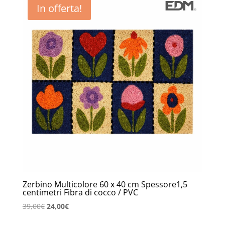
In offerta!
Zerbino Multicolore 60 x 40 cm Spessore1,5
centimetri Fibra di cocco / PVC
Il
Il
39,00
€
24,00
€
prezzo
prezzo