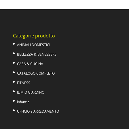
originale
attuale
era:
è:
59,00€.
37,00€.
Categorie prodotto
ANIMALI DOMESTICI
BELLEZZA & BENESSERE
CASA & CUCINA
CATALOGO COMPLETO
FITNESS
IL MIO GIARDINO
Infanzia
UFFICIO e ARREDAMENTO