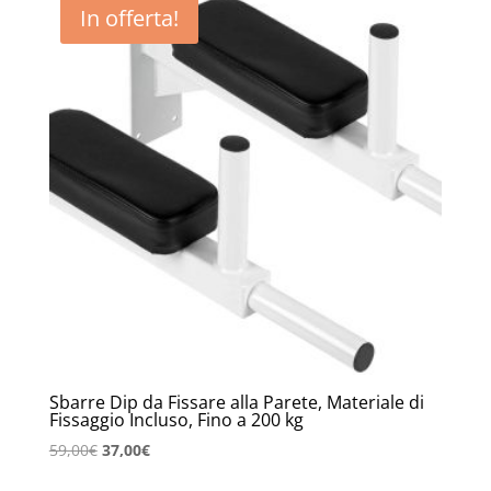
In offerta!
Sbarre Dip da Fissare alla Parete, Materiale di
Fissaggio Incluso, Fino a 200 kg
Il
Il
59,00
€
37,00
€
prezzo
prezzo