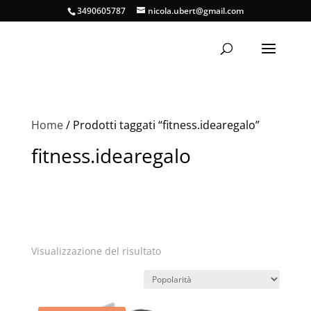
3490605787
nicola.ubert@gmail.com
Home
/ Prodotti taggati “fitness.idearegalo”
fitness.idearegalo
Visualizzazione del risultato