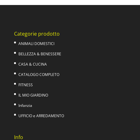
era:
è:
39,00€.
22,90€.
Categorie prodotto
ANIMALI DOMESTICI
BELLEZZA & BENESSERE
CASA & CUCINA
CATALOGO COMPLETO
FITNESS
IL MIO GIARDINO
Infanzia
UFFICIO e ARREDAMENTO
Info