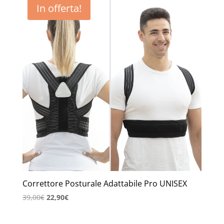
In offerta!
Correttore Posturale Adattabile Pro UNISEX
Il
Il
39,00
€
22,90
€
prezzo
prezzo
originale
attuale