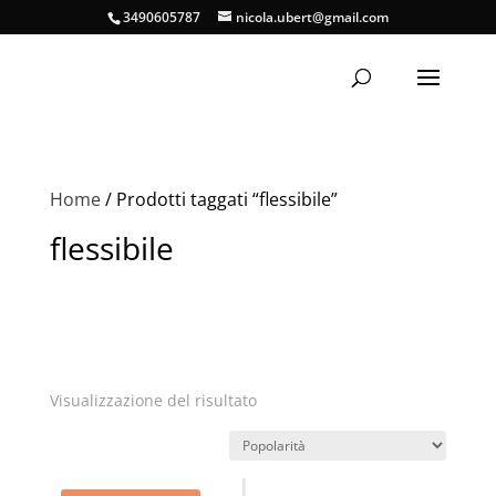
3490605787
nicola.ubert@gmail.com
Home
/ Prodotti taggati “flessibile”
flessibile
Visualizzazione del risultato