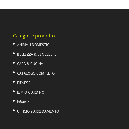
originale
attuale
era:
è:
39,00€.
24,00€.
Categorie prodotto
ANIMALI DOMESTICI
BELLEZZA & BENESSERE
CASA & CUCINA
CATALOGO COMPLETO
FITNESS
IL MIO GIARDINO
Infanzia
UFFICIO e ARREDAMENTO