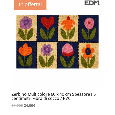
In offerta!
Zerbino Multicolore 60 x 40 cm Spessore1,5
centimetri Fibra di cocco / PVC
Il
Il
39,00
€
24,00
€
prezzo
prezzo