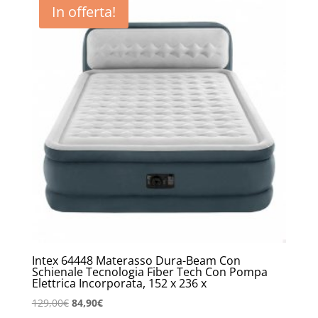
In offerta!
Intex 64448 Materasso Dura-Beam Con
Schienale Tecnologia Fiber Tech Con Pompa
Elettrica Incorporata, 152 x 236 x
Il
Il
129,00
€
84,90
€