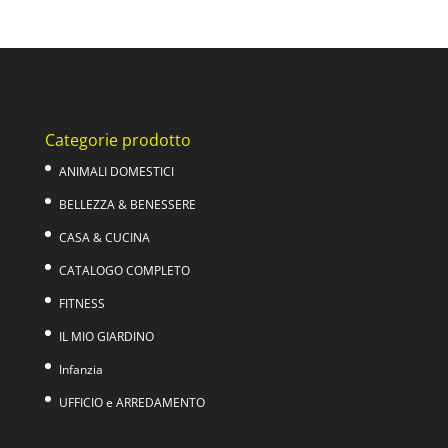
prezzo
prezzo
originale
attuale
era:
è:
129,00€.
84,90€.
Categorie prodotto
ANIMALI DOMESTICI
BELLEZZA & BENESSERE
CASA & CUCINA
CATALOGO COMPLETO
FITNESS
IL MIO GIARDINO
Infanzia
UFFICIO e ARREDAMENTO