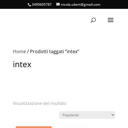
3490605787
nicola.ubert@gmail.com
Home
/ Prodotti taggati “intex”
intex
Visualizzazione del risultato