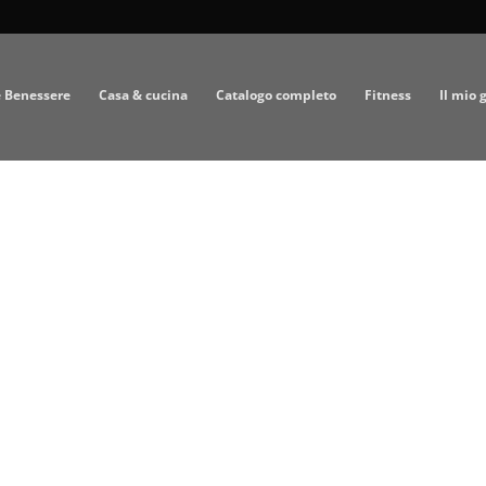
e Benessere
Casa & cucina
Catalogo completo
Fitness
Il mio 