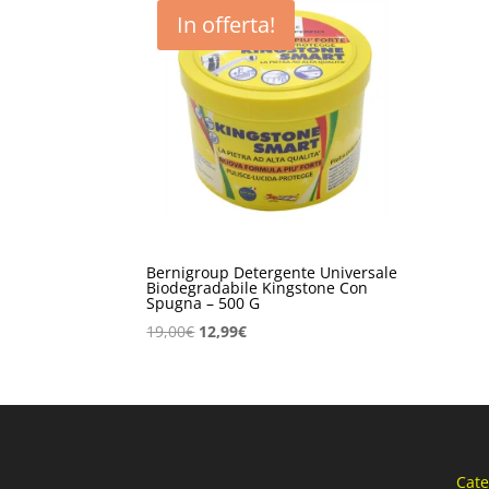
In offerta!
Bernigroup Detergente Universale
Biodegradabile Kingstone Con
Spugna – 500 G
Il
Il
19,00
€
12,99
€
prezzo
prezzo
originale
attuale
era:
è:
19,00€.
12,99€.
Cate