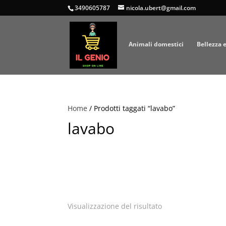
3490605787
nicola.ubert@gmail.com
Animali domestici
Bellezza 
Home
/ Prodotti taggati “lavabo”
lavabo
Visualizzazione del risultato