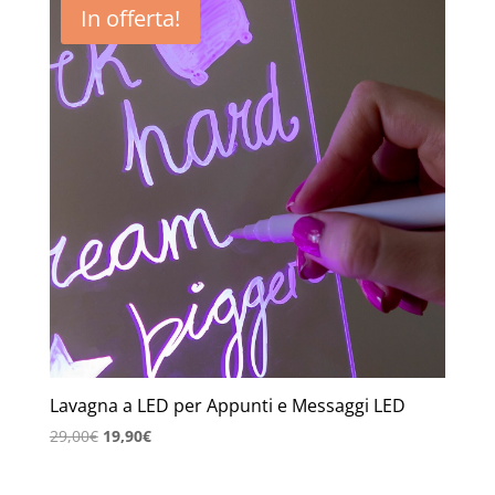
In offerta!
Lavagna a LED per Appunti e Messaggi LED
Il
Il
29,00
€
19,90
€
prezzo
prezzo
originale
attuale