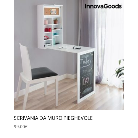
era:
è:
29,00€.
19,90€.
SCRIVANIA DA MURO PIEGHEVOLE
99,00
€