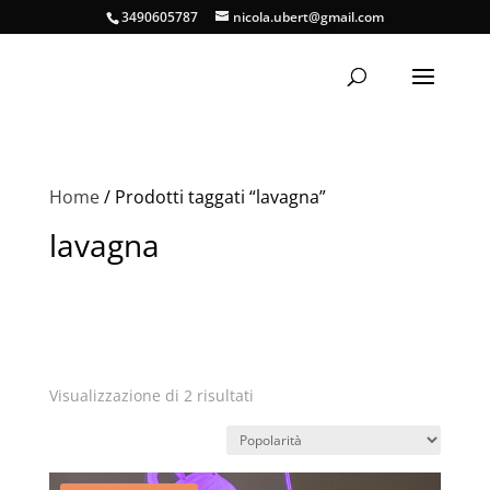
3490605787
nicola.ubert@gmail.com
Home
/ Prodotti taggati “lavagna”
lavagna
Popolarità
Visualizzazione di 2 risultati