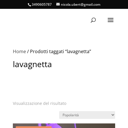
3490605787
nicola.ubert@gmail.com
Home
/ Prodotti taggati “lavagnetta”
lavagnetta
Visualizzazione del risultato