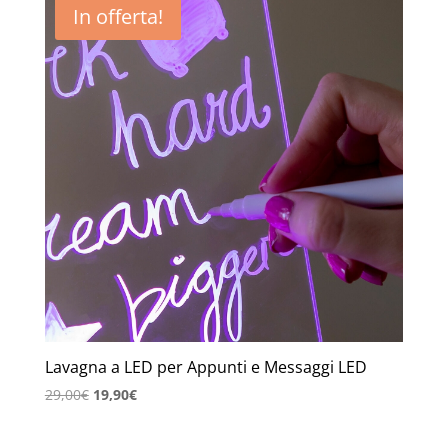
In offerta!
Lavagna a LED per Appunti e Messaggi LED
Il
Il
29,00
€
19,90
€
prezzo
prezzo
originale
attuale