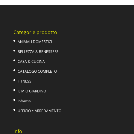
era:
è:
29,00€.
19,90€.
Categorie prodotto
ANIMALI DOMESTICI
BELLEZZA & BENESSERE
CASA & CUCINA
CATALOGO COMPLETO
FITNESS
IL MIO GIARDINO
Infanzia
UFFICIO e ARREDAMENTO
Info