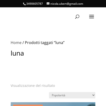
3490605787
nicola.ubert@gmail.com
Home
/ Prodotti taggati “luna”
luna
Visualizzazione del risultato