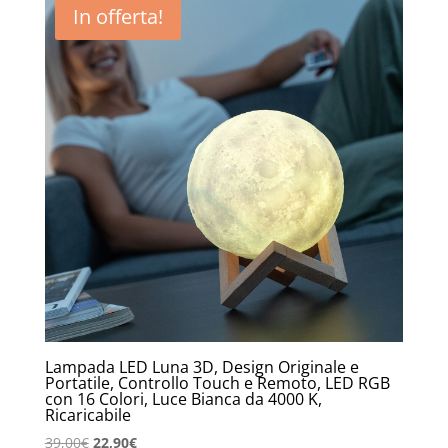
In offerta!
Lampada LED Luna 3D, Design Originale e
Portatile, Controllo Touch e Remoto, LED RGB
con 16 Colori, Luce Bianca da 4000 K,
Ricaricabile
Il
Il
39,00
€
22,90
€