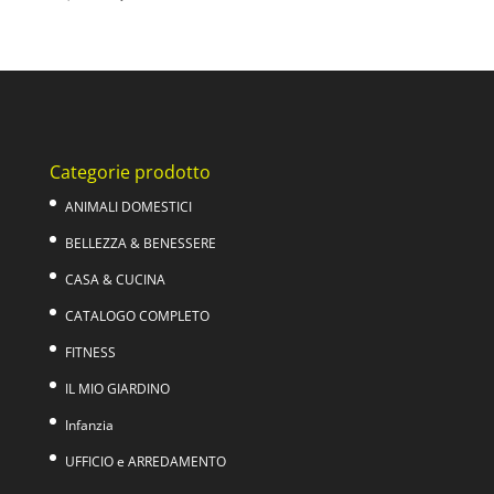
prezzo
prezzo
originale
attuale
era:
è:
39,00€.
22,90€.
Categorie prodotto
ANIMALI DOMESTICI
BELLEZZA & BENESSERE
CASA & CUCINA
CATALOGO COMPLETO
FITNESS
IL MIO GIARDINO
Infanzia
UFFICIO e ARREDAMENTO