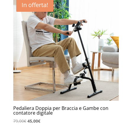
In offerta!
Pedaliera Doppia per Braccia e Gambe con
contatore digitale
Il
Il
79,00
€
45,00
€
prezzo
prezzo