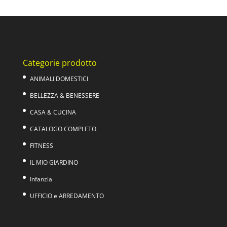
originale
attuale
era:
è:
79,00€.
45,00€.
Categorie prodotto
ANIMALI DOMESTICI
BELLEZZA & BENESSERE
CASA & CUCINA
CATALOGO COMPLETO
FITNESS
IL MIO GIARDINO
Infanzia
UFFICIO e ARREDAMENTO