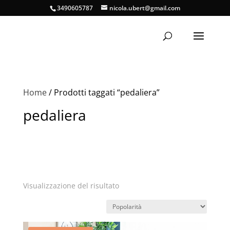
3490605787
nicola.ubert@gmail.com
Home
/ Prodotti taggati “pedaliera”
pedaliera
Visualizzazione del risultato