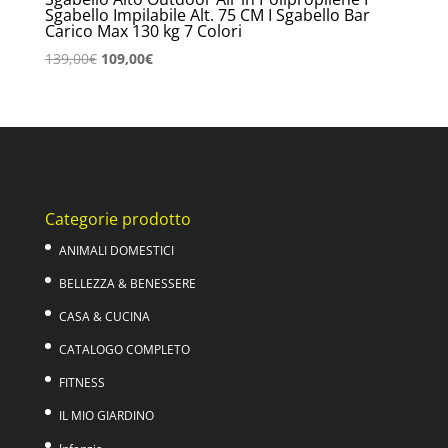
Sgabello Impilabile Alt. 75 CM I Sgabello Bar
Carico Max 130 kg 7 Colori
Il
Il
139,00
€
109,00
€
prezzo
prezzo
originale
attuale
era:
è:
139,00€.
109,00€.
Categorie prodotto
ANIMALI DOMESTICI
BELLEZZA & BENESSERE
CASA & CUCINA
CATALOGO COMPLETO
FITNESS
IL MIO GIARDINO