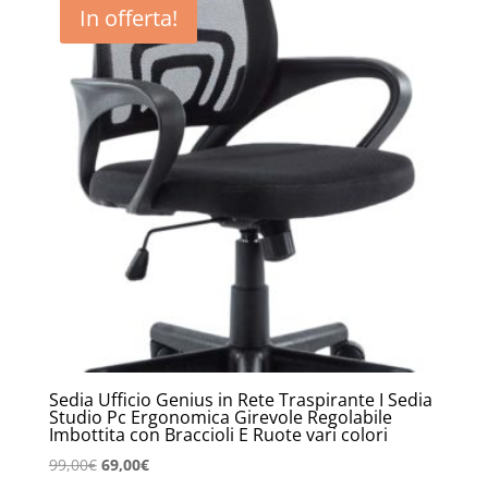
In offerta!
Sedia Ufficio Genius in Rete Traspirante I Sedia
Studio Pc Ergonomica Girevole Regolabile
Imbottita con Braccioli E Ruote vari colori
Il
Il
99,00
€
69,00
€