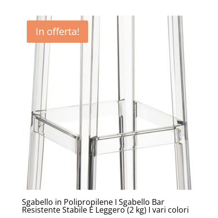
prezzo
prezzo
originale
attuale
era:
è:
In offerta!
99,00€.
69,00€.
Sgabello in Polipropilene I Sgabello Bar
Resistente Stabile E Leggero (2 kg) I vari colori