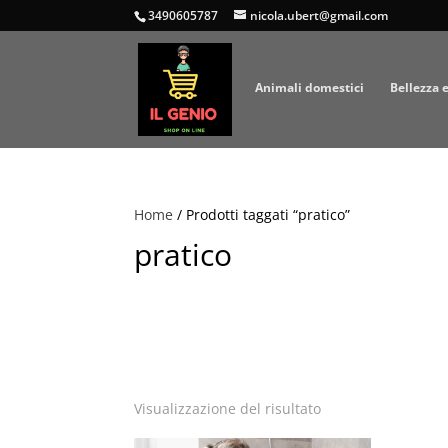
3490605787
nicola.ubert@gmail.com
Animali domestici
Bellezza 
Home
/ Prodotti taggati “pratico”
pratico
Visualizzazione del risultato