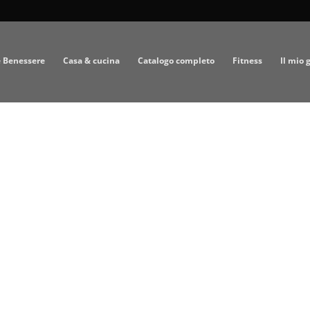
e Benessere
Casa & cucina
Catalogo completo
Fitness
Il mio 