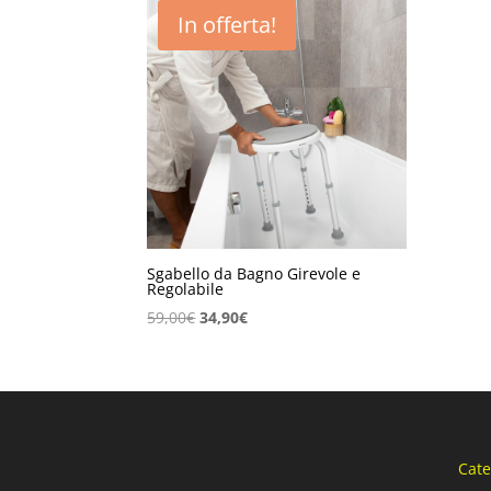
In offerta!
Sgabello da Bagno Girevole e
Regolabile
Il
Il
59,00
€
34,90
€
prezzo
prezzo
originale
attuale
era:
è:
59,00€.
34,90€.
Cate