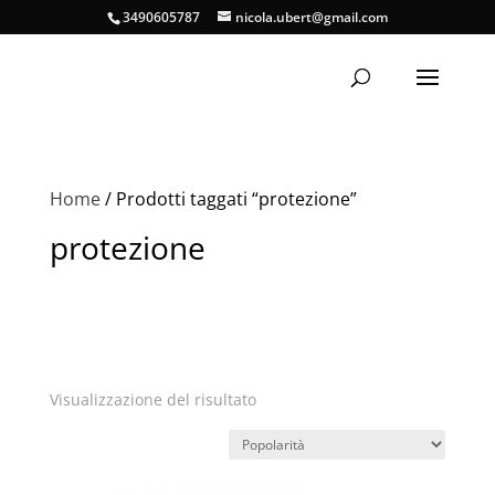
3490605787
nicola.ubert@gmail.com
Home
/ Prodotti taggati “protezione”
protezione
Visualizzazione del risultato