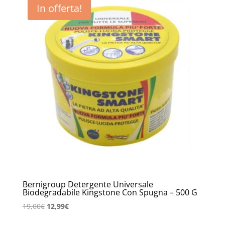
In offerta!
Bernigroup Detergente Universale
Biodegradabile Kingstone Con Spugna – 500 G
Il
Il
19,00
€
12,99
€
prezzo
prezzo