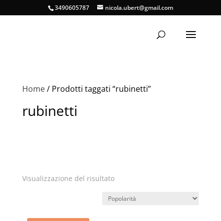
3490605787
nicola.ubert@gmail.com
Home
/ Prodotti taggati “rubinetti”
rubinetti
Visualizzazione del risultato