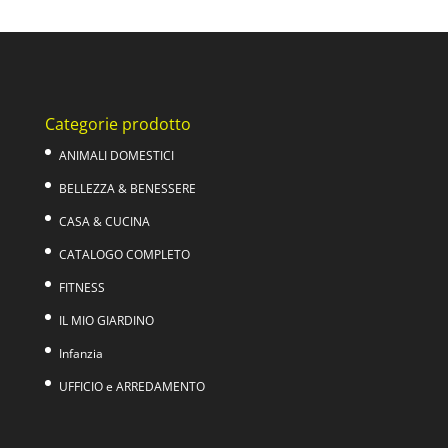
originale
attuale
era:
è:
19,00€.
12,99€.
Categorie prodotto
ANIMALI DOMESTICI
BELLEZZA & BENESSERE
CASA & CUCINA
CATALOGO COMPLETO
FITNESS
IL MIO GIARDINO
Infanzia
UFFICIO e ARREDAMENTO