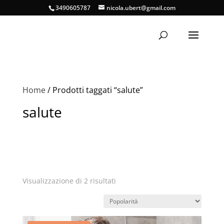
3490605787
nicola.ubert@gmail.com
Home
/ Prodotti taggati “salute”
salute
Popolarità
Visualizzazione di 2 risultati