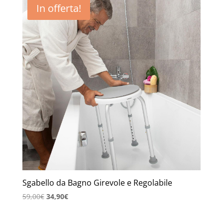
In offerta!
Sgabello da Bagno Girevole e Regolabile
Il
Il
59,00
€
34,90
€
prezzo
prezzo
originale
attuale