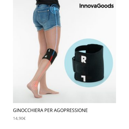
era:
è:
59,00€.
34,90€.
GINOCCHIERA PER AGOPRESSIONE
14,90
€