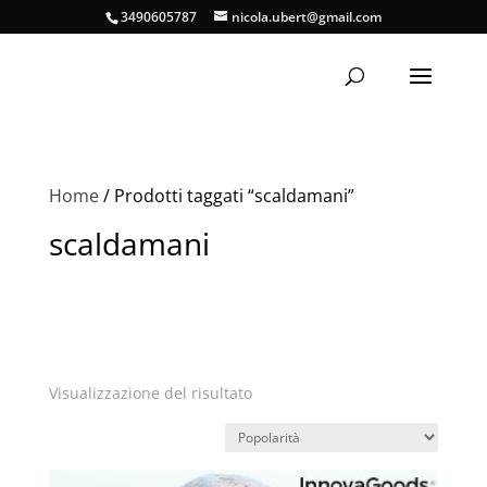
3490605787
nicola.ubert@gmail.com
Home
/ Prodotti taggati “scaldamani”
scaldamani
Visualizzazione del risultato