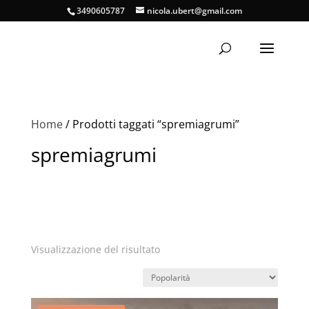
3490605787
nicola.ubert@gmail.com
Home
/ Prodotti taggati “spremiagrumi”
spremiagrumi
Visualizzazione del risultato