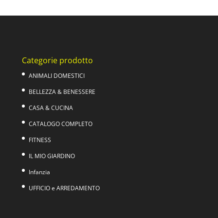
originale
attuale
era:
è:
39,00€.
29,00€.
Categorie prodotto
ANIMALI DOMESTICI
BELLEZZA & BENESSERE
CASA & CUCINA
CATALOGO COMPLETO
FITNESS
IL MIO GIARDINO
Infanzia
UFFICIO e ARREDAMENTO