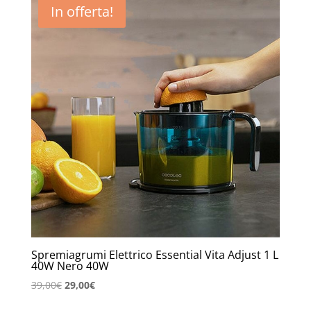
In offerta!
Spremiagrumi Elettrico Essential Vita Adjust 1 L
40W Nero 40W
Il
Il
39,00
€
29,00
€
prezzo
prezzo