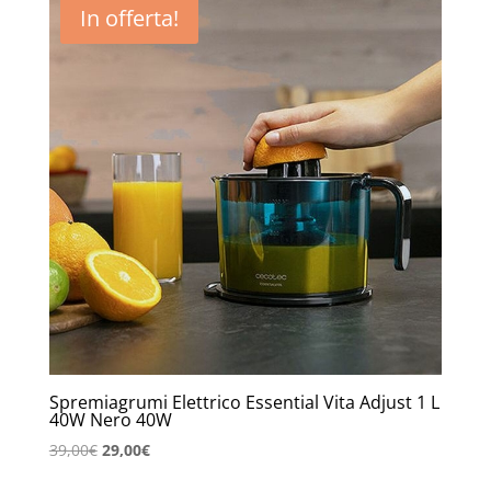
In offerta!
Spremiagrumi Elettrico Essential Vita Adjust 1 L
40W Nero 40W
Il
Il
39,00
€
29,00
€
prezzo
prezzo