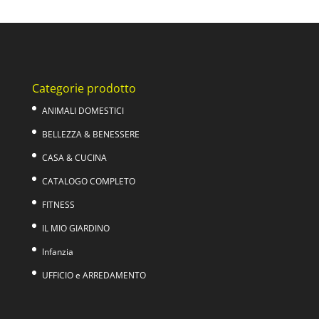
originale
attuale
era:
è:
39,00€.
29,00€.
Categorie prodotto
ANIMALI DOMESTICI
BELLEZZA & BENESSERE
CASA & CUCINA
CATALOGO COMPLETO
FITNESS
IL MIO GIARDINO
Infanzia
UFFICIO e ARREDAMENTO