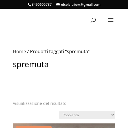
3490605787
nicola.ubert@gmail.com
Home
/ Prodotti taggati “spremuta”
spremuta
Visualizzazione del risultato