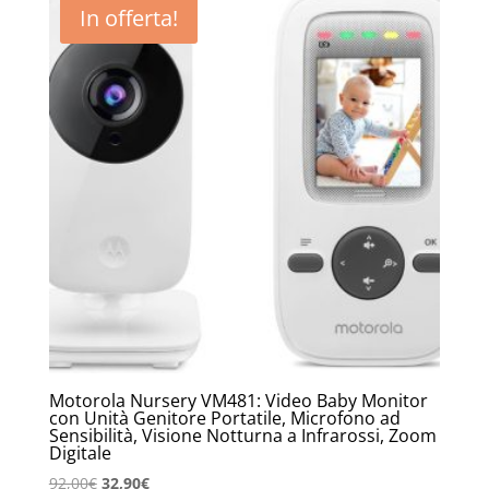
In offerta!
Motorola Nursery VM481: Video Baby Monitor
con Unità Genitore Portatile, Microfono ad
Sensibilità, Visione Notturna a Infrarossi, Zoom
Digitale
Il
Il
92,00
€
32,90
€