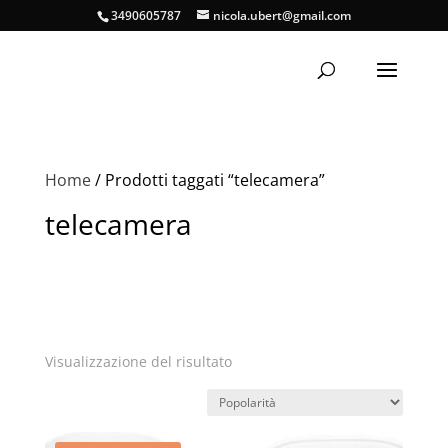
3490605787
nicola.ubert@gmail.com
Home
/ Prodotti taggati “telecamera”
telecamera
Visualizzazione del risultato