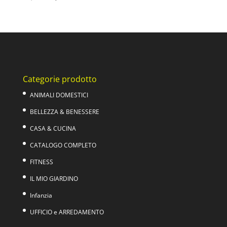
prezzo
prezzo
originale
attuale
era:
è:
92,00€.
32,90€.
Categorie prodotto
ANIMALI DOMESTICI
BELLEZZA & BENESSERE
CASA & CUCINA
CATALOGO COMPLETO
FITNESS
IL MIO GIARDINO
Infanzia
UFFICIO e ARREDAMENTO