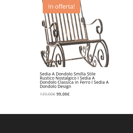
In offerta!
Sedia A Dondolo Smilla Stile
Rustico Nostalgico I Sedia A
Dondolo Classica in Ferro I Sedia A
Dondolo Design
Il
Il
139,00
€
99,00
€
prezzo
prezzo
originale
attuale
era:
è:
139,00€.
99,00€.