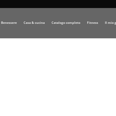
e Benessere
Casa & cucina
Catalogo completo
Fitness
Il mio 