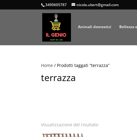
3490605787
nicola.ubert@gmail.com
Animali domestici
Bellezza 
Home
/ Prodotti taggati “terrazza”
terrazza
Visualizzazione del risultato