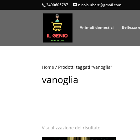
3490605787
nicola.ubert@gmail.com
Animali domestici
Bellezza 
Home
/ Prodotti taggati “vanoglia”
vanoglia
Visualizzazione del risultato