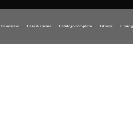
e Benessere
Casa & cucina
Catalogo completo
Fitness
Il mio 