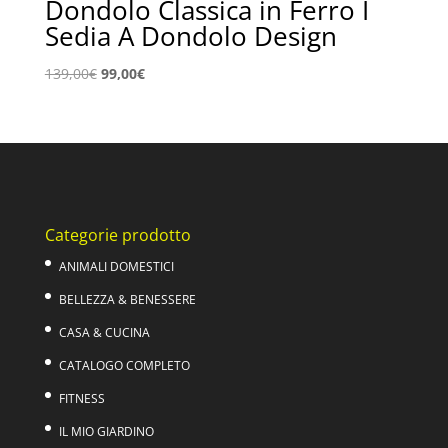
Dondolo Classica in Ferro I
Sedia A Dondolo Design
Il
Il
139,00
€
99,00
€
prezzo
prezzo
originale
attuale
era:
è:
139,00€.
99,00€.
Categorie prodotto
ANIMALI DOMESTICI
BELLEZZA & BENESSERE
CASA & CUCINA
CATALOGO COMPLETO
FITNESS
IL MIO GIARDINO