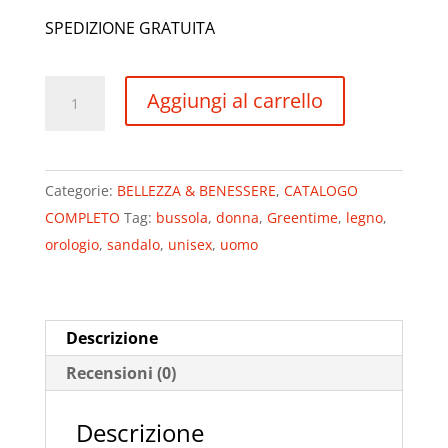
SPEDIZIONE GRATUITA
Orologio
Aggiungi al carrello
uomo
in
legno
Categorie:
BELLEZZA & BENESSERE
,
CATALOGO
Green
COMPLETO
Tag:
bussola
,
donna
,
Greentime
,
legno
,
Time
orologio
,
sandalo
,
unisex
,
uomo
by
Zzero
Adventure
In
Descrizione
legno
Recensioni (0)
di
Sandalo
Descrizione
quantità