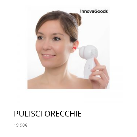
99,00€.
49,00€.
PULISCI ORECCHIE
19,90
€