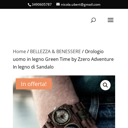
3490605787
nicola.ubert@gmail.com
Home
/
BELLEZZA & BENESSERE
/ Orologio
uomo in legno Green Time by Zzero Adventure
In legno di Sandalo
In offerta!