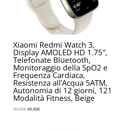
Xiaomi Redmi Watch 3,
Display AMOLED HD 1.75″,
Telefonate Bluetooth,
Monitoraggio della SpO2 e
Frequenza Cardiaca,
Resistenza all’Acqua 5ATM,
Autonomia di 12 giorni, 121
Modalità Fitness, Beige
Il
Il
99,00
€
49,00
€
prezzo
prezzo
originale
attuale
era:
è: