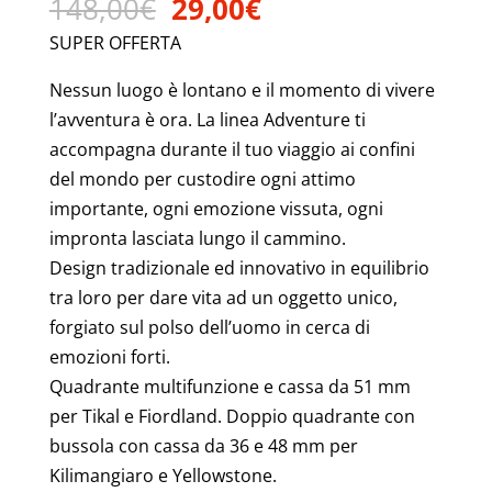
Il
Il
148,00
€
29,00
€
prezzo
prezzo
SUPER OFFERTA
originale
attuale
era:
è:
Nessun luogo è lontano e il momento di vivere
148,00€.
29,00€.
l’avventura è ora. La linea Adventure ti
accompagna durante il tuo viaggio ai confini
del mondo per custodire ogni attimo
importante, ogni emozione vissuta, ogni
impronta lasciata lungo il cammino.
Design tradizionale ed innovativo in equilibrio
tra loro per dare vita ad un oggetto unico,
forgiato sul polso dell’uomo in cerca di
emozioni forti.
Quadrante multifunzione e cassa da 51 mm
per Tikal e Fiordland. Doppio quadrante con
bussola con cassa da 36 e 48 mm per
Kilimangiaro e Yellowstone.