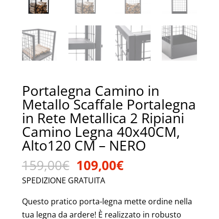
Portalegna Camino in
Metallo Scaffale Portalegna
in Rete Metallica 2 Ripiani
Camino Legna 40x40CM,
Alto120 CM – NERO
Il
Il
159,00
€
109,00
€
prezzo
prezzo
SPEDIZIONE GRATUITA
originale
attuale
era:
è:
Questo pratico porta-legna mette ordine nella
159,00€.
109,00€.
tua legna da ardere! È realizzato in robusto