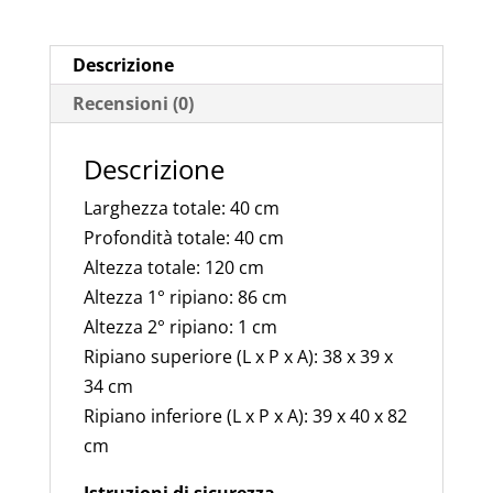
Metallica
2
Descrizione
Ripiani
Recensioni (0)
Camino
Legna
Descrizione
40x40CM,
Alto120
Larghezza totale: 40 cm
CM
Profondità totale: 40 cm
-
Altezza totale: 120 cm
NERO
Altezza 1° ripiano: 86 cm
quantità
Altezza 2° ripiano: 1 cm
Ripiano superiore (L x P x A): 38 x 39 x
34 cm
Ripiano inferiore (L x P x A): 39 x 40 x 82
cm
Istruzioni di sicurezza