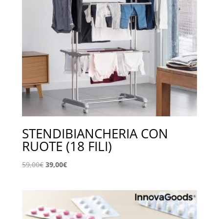
STENDIBIANCHERIA CON
RUOTE (18 FILI)
Il
Il
59,00
€
39,00
€
prezzo
prezzo
originale
attuale
era:
è:
59,00€.
39,00€.