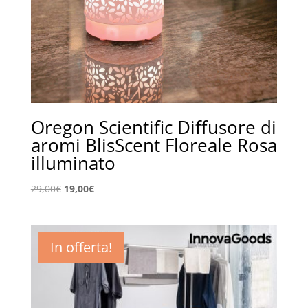
Oregon Scientific Diffusore di
aromi BlisScent Floreale Rosa
illuminato
Il
Il
29,00
€
19,00
€
prezzo
prezzo
originale
attuale
era:
è:
In offerta!
29,00€.
19,00€.