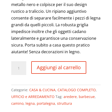
metallo nero e colpisce per il suo design
rustico a traliccio. Un ripiano aggiuntivo
consente di separare facilmente i pezzi di legna
grandi da quelli piccoli. La robusta griglia
impedisce inoltre che gli oggetti cadano
lateralmente e garantisce una conservazione
sicura. Porta subito a casa questo pratico
aiutante! Senza decorazioni in legno.
Portalegna
Aggiungi al carrello
Camino
in
Metallo
Categorie:
CASA & CUCINA
,
CATALOGO COMPLETO
,
Scaffale
UFFICIO e ARREDAMENTO
Tag:
aredere
,
barbecue
,
Portalegna
camino
,
legna
,
portalegna
,
struttura
in
Rete