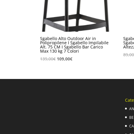
Sgabello Alto Outdoor Air in
Sgabe
Polipropilene I Sgabello Impilabile
Sgabe
Alt. 75 CM I Sgabello Bar Carico
Altez
Max 130 kg 7 Colori
89,0
Il
Il
139,00
€
109,00
€
prezzo
prezzo
originale
attuale
era:
è:
139,00€.
109,00€.
Cate
AN
BE
CA