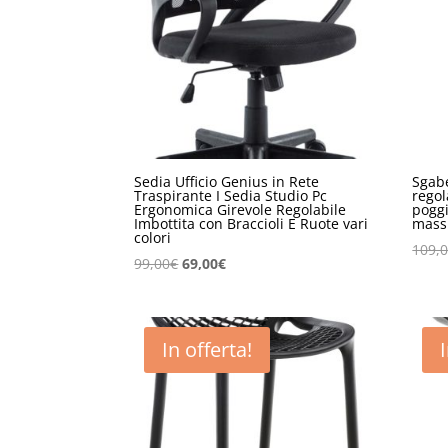
Sedia Ufficio Genius in Rete
Sgabe
Traspirante I Sedia Studio Pc
regol
Ergonomica Girevole Regolabile
poggi
Imbottita con Braccioli E Ruote vari
mass
colori
109,
Il
Il
99,00
€
69,00
€
prezzo
prezzo
originale
attuale
era:
è:
In offerta!
99,00€.
69,00€.