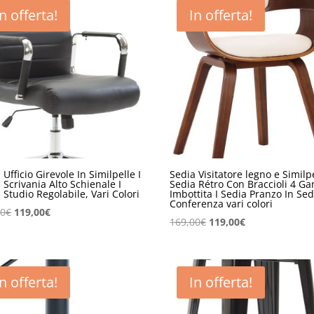
In offerta!
In offerta!
 Ufficio Girevole In Similpelle I
Sedia Visitatore legno e Similp
 Scrivania Alto Schienale I
Sedia Rétro Con Braccioli 4 G
 Studio Regolabile, Vari Colori
Imbottita I Sedia Pranzo In Sed
Conferenza vari colori
Il
Il
00
€
119,00
€
Il
Il
169,00
€
119,00
€
prezzo
prezzo
prezzo
prezzo
originale
attuale
originale
attuale
era:
è:
era:
è:
169,00€.
119,00€.
In offerta!
In offerta!
169,00€.
119,00€.