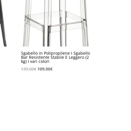
Sgabello in Polipropilene I Sgabello
Bar Resistente Stabile E Leggero (2
kg) I vari colori
Il
Il
139,00
€
109,00
€
prezzo
prezzo
originale
attuale
era:
è:
139,00€.
109,00€.