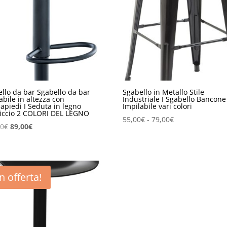
llo da bar Sgabello da bar
Sgabello in Metallo Stile
abile in altezza con
Industriale I Sgabello Bancone
apiedi I Seduta in legno
Impilabile vari colori
iccio 2 COLORI DEL LEGNO
Fascia
55,00
€
-
79,00
€
Il
Il
00
€
89,00
€
di
prezzo
prezzo
prezzo:
originale
attuale
da
era:
è:
55,00€
109,00€.
89,00€.
In offerta!
a
79,00€