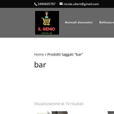
3490605787
nicola.ubert@gmail.com
Animali domestici
Bellezza 
Home
/ Prodotti taggati “bar”
bar
Popolarità
Visualizzazione di 10 risultati