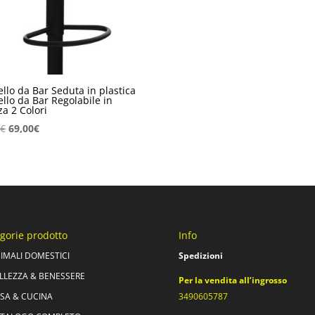
llo da Bar Seduta in plastica
llo da Bar Regolabile in
za 2 Colori
Il
Il
0
€
69,00
€
prezzo
prezzo
originale
attuale
era:
è:
89,00€.
69,00€.
gorie prodotto
Info
IMALI DOMESTICI
Spedizioni
LLEZZA & BENESSERE
Per la vendita all’ingrosso
SA & CUCINA
3490605787