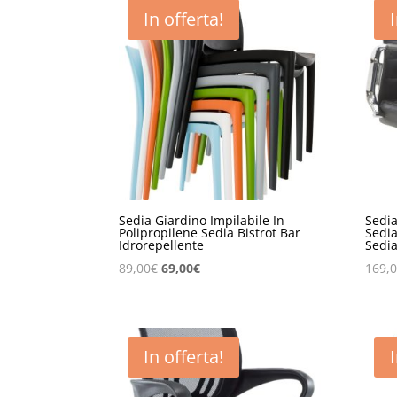
In offerta!
Sedia Giardino Impilabile In
Sedia
Polipropilene Sedia Bistrot Bar
Sedia
Idrorepellente
Sedia
Il
Il
89,00
€
69,00
€
169,
prezzo
prezzo
originale
attuale
era:
è:
89,00€.
69,00€.
In offerta!