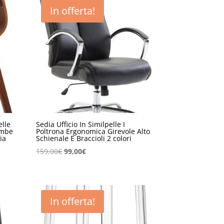
In offerta!
elle
Sedia Ufficio In Similpelle I
ambe
Poltrona Ergonomica Girevole Alto
ia
Schienale E Braccioli 2 colori
Il
Il
159,00
€
99,00
€
prezzo
prezzo
originale
attuale
era:
è:
159,00€.
99,00€.
In offerta!