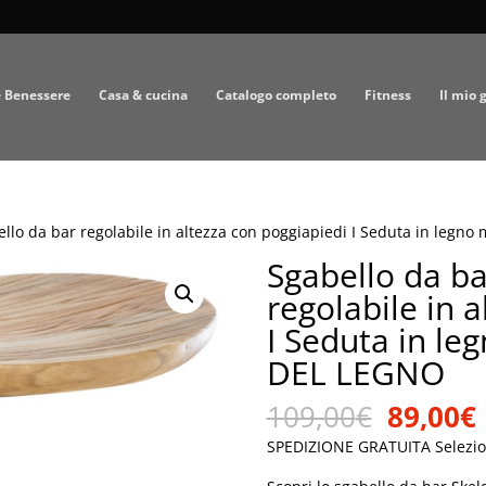
e Benessere
Casa & cucina
Catalogo completo
Fitness
Il mio 
ello da bar regolabile in altezza con poggiapiedi I Seduta in legn
Sgabello da ba
regolabile in 
I Seduta in le
DEL LEGNO
Il
I
109,00
€
89,00
€
prezzo
SPEDIZIONE GRATUITA Selezio
origina