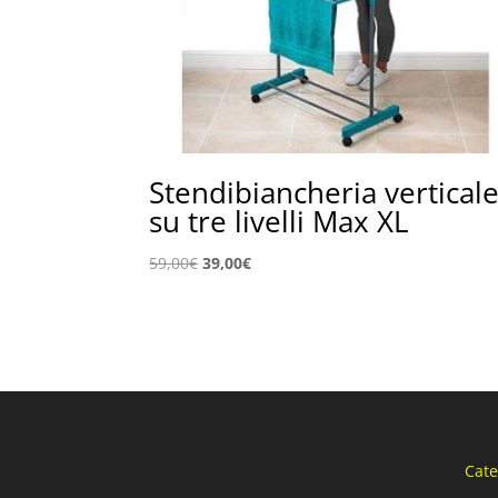
Stendibiancheria vertical
su tre livelli Max XL
Il
Il
59,00
€
39,00
€
prezzo
prezzo
originale
attuale
era:
è:
59,00€.
39,00€.
Cate