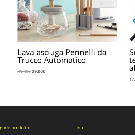
e
Lava-asciuga Pennelli da
S
Trucco Automatico
t
a
Il
Il
39,00
€
29,00
€
prezzo
prezzo
17
originale
attuale
era:
è:
39,00€.
29,00€.
gorie prodotto
Info