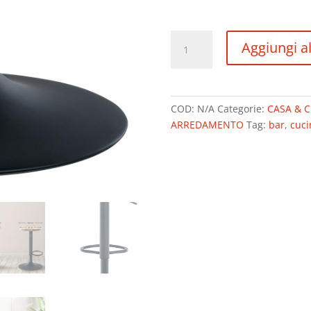
Sgabello
Aggiungi al
da
bar
Sgabello
da
COD:
N/A
Categorie:
CASA & 
bar
ARREDAMENTO
Tag:
bar
,
cuci
regolabile
in
altezza
con
poggiapiedi
I
Seduta
in
legno
massiccio
2
COLORI