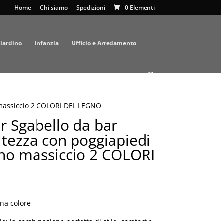
Home
Chi siamo
Spedizioni
0 Elementi
giardino
Infanzia
Ufficio e Arredamento
o massiccio 2 COLORI DEL LEGNO
r Sgabello da bar
altezza con poggiapiedi
gno massiccio 2 COLORI
l
prezzo
na colore
le
attuale