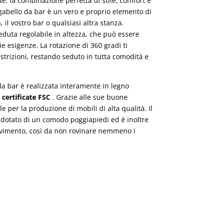
è:
de: la combinazione perfetta di stile, comfort e
.
89,00€.
gabello da bar è un vero e proprio elemento di
 il vostro bar o qualsiasi altra stanza.
eduta regolabile in altezza, che può essere
e esigenze. La rotazione di 360 gradi ti
trizioni, restando seduto in tutta comodità e
da bar è realizzata interamente in legno
 certificate FSC
. Grazie alle sue buone
le per la produzione di mobili di alta qualità. Il
 dotato di un comodo poggiapiedi ed è inoltre
vimento, così da non rovinare nemmeno i