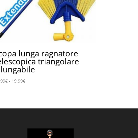
copa lunga ragnatore
elescopica triangolare
llungabile
Fascia
,99
€
-
19,99
€
di
prezzo:
da
17,99€
a
19,99€