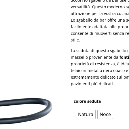
era:
Scopri lo sgabello da bar Skel
109,00€
versatilità. Questo moderno s
attrazione per la vostra cucina,
Lo sgabello da bar offre una s
facilmente adattata alle propri
consente di muoverti senza res
stile.
La seduta di questo sgabello 
massello proveniente da
fonti
proprietà di resistenza, è idea
telaio in metallo nero opaco è
estremamente delicato sul pa
pavimenti più delicati.
colore seduta
Natura
Noce