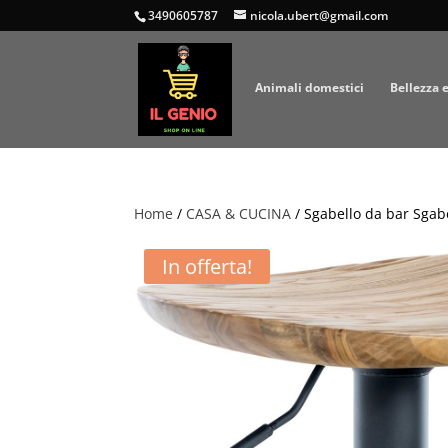
3490605787
nicola.ubert@gmail.com
Animali domestici
Bellezza 
Home
/
CASA & CUCINA
/ Sgabello da bar Sgab
In offerta!