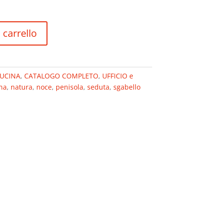
 carrello
CUCINA
,
CATALOGO COMPLETO
,
UFFICIO e
na
,
natura
,
noce
,
penisola
,
seduta
,
sgabello