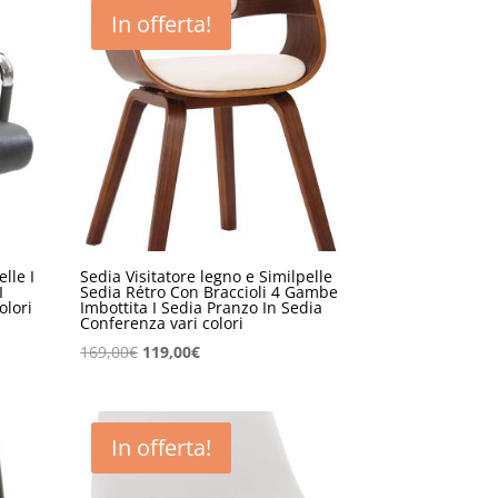
In offerta!
elle I
Sedia Visitatore legno e Similpelle
I
Sedia Rétro Con Braccioli 4 Gambe
olori
Imbottita I Sedia Pranzo In Sedia
Conferenza vari colori
Il
Il
169,00
€
119,00
€
prezzo
prezzo
originale
attuale
era:
è:
In offerta!
169,00€.
119,00€.