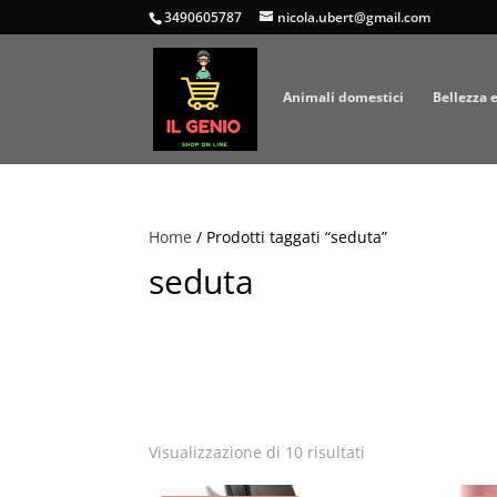
3490605787
nicola.ubert@gmail.com
Animali domestici
Bellezza 
Home
/ Prodotti taggati “seduta”
seduta
Popolarità
Visualizzazione di 10 risultati