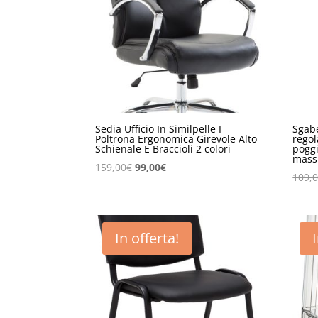
Sedia Ufficio In Similpelle I
Sgabe
Poltrona Ergonomica Girevole Alto
regol
Schienale E Braccioli 2 colori
poggi
mass
Il
Il
159,00
€
99,00
€
109,
prezzo
prezzo
originale
attuale
era:
è:
159,00€.
99,00€.
In offerta!