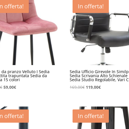
In offerta!
In offerta!
 da pranzo Velluto I Sedia
Sedia Ufficio Girevole In Similp
tita trapuntata Sedia da
Sedia Scrivania Alto Schienale 
a 15 colori
Sedia Studio Regolabile, Vari C
Il
Il
Il
Il
0
€
59,00
€
169,00
€
119,00
€
prezzo
prezzo
prezzo
prezzo
originale
attuale
originale
attuale
era:
è:
era:
è:
89,00€.
59,00€.
169,00€.
119,00€.
In offerta!
In offerta!