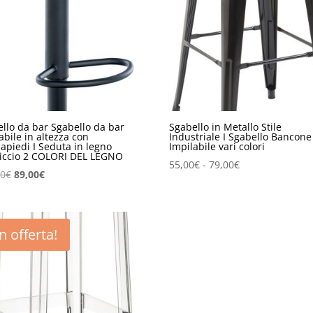
llo da bar Sgabello da bar
Sgabello in Metallo Stile
abile in altezza con
Industriale I Sgabello Bancone
apiedi I Seduta in legno
Impilabile vari colori
iccio 2 COLORI DEL LEGNO
Fascia
55,00
€
-
79,00
€
Il
Il
00
€
89,00
€
di
prezzo
prezzo
prezzo:
originale
attuale
da
era:
è:
55,00€
In offerta!
109,00€.
89,00€.
a
79,00€