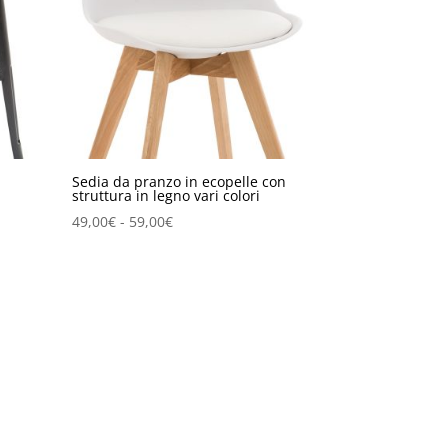
Sedia da pranzo in ecopelle con
struttura in legno vari colori
Fascia
49,00
€
-
59,00
€
di
prezzo:
da
49,00€
a
59,00€