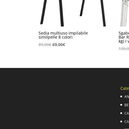
Sedia multiuso impilabile
Sgabe
similpelle 8 colori
Bar R
kg) I 
Il
Il
89,00
€
69,00
€
139,
prezzo
prezzo
originale
attuale
era:
è:
89,00€.
69,00€.
Cate
AN
BE
CA
CA