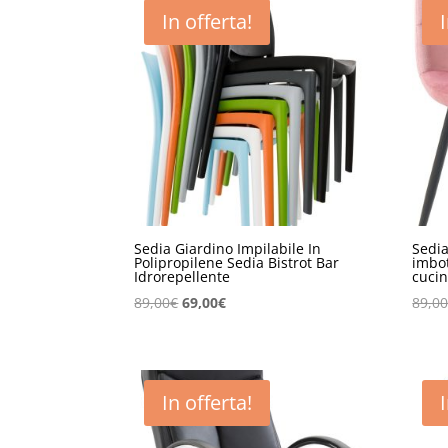
In offerta!
Sedia Giardino Impilabile In
Sedia
Polipropilene Sedia Bistrot Bar
imbot
Idrorepellente
cucin
Il
Il
89,00
€
69,00
€
89,0
prezzo
prezzo
originale
attuale
era:
è:
89,00€.
69,00€.
In offerta!