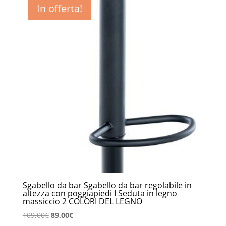
In offerta!
Sgabello da bar Sgabello da bar regolabile in
altezza con poggiapiedi I Seduta in legno
massiccio 2 COLORI DEL LEGNO
Il
Il
109,00
€
89,00
€