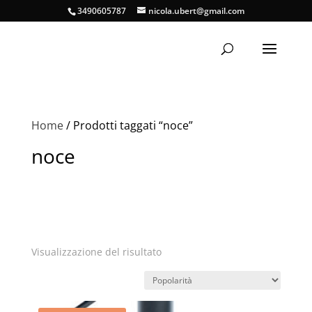
3490605787
nicola.ubert@gmail.com
Home
/ Prodotti taggati “noce”
noce
Visualizzazione del risultato