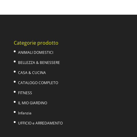
prezzo
prezzo
originale
attuale
era:
è:
109,00€.
89,00€.
Categorie prodotto
ANIMALI DOMESTICI
BELLEZZA & BENESSERE
CASA & CUCINA
CATALOGO COMPLETO
FITNESS
IL MIO GIARDINO
Infanzia
UFFICIO e ARREDAMENTO